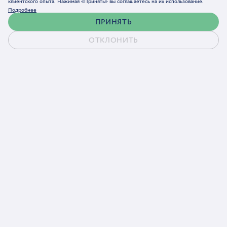
клиентского опыта. Нажимая «Принять» вы соглашаетесь на их использование.
Подробнее
ПРИНЯТЬ
ОТКЛОНИТЬ
Наши проекты
БРЕНДИНГ
САЙТЫ И СЕРВИСЫ
РЕКЛАМА, SEO
КОММУНИКАЦИИ
Кейс
ЭКОС Групп: книга как сердце
юбилейного спецпроекта