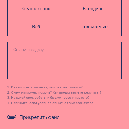
Комплексный
Брендинг
Веб
Продвижение
Из какой вы компании, чем она занимается?
С чем мы можем помочь? Как представляете результат?
На какой срок работы и бюджет рассчитываете?
Напишите, если удобнее общаться в мессенджере.
Прикрепить файл