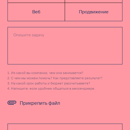
Веб
Продвижение
Из какой вы компании, чем она занимается?
С чем мы можем помочь? Как представляете результат?
На какой срок работы и бюджет рассчитываете?
Напишите, если удобнее общаться в мессенджере.
Прикрепить файл