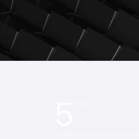
5
место
Рейтинг лучших агентств п