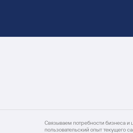
Связываем потребности бизнеса и 
пользовательский опыт текущего са
е