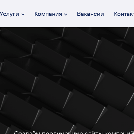
Услуги
Компания
Вакансии
Контак
Брендинг
От идеи до коммуникации
Дизайн интерфейсов (UX/UI)
Осмысленный и эстетичный
Веб-разработка
Полный цикл разработки
Перформанс-маркетинг
Вдумчивый и эффективный
Коммуникация
От СММ до креативных кампаний
Создаём продуманные сайты компаний