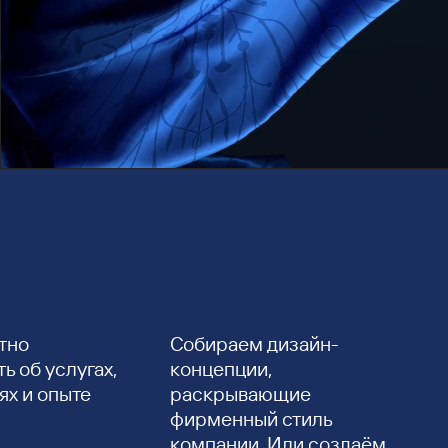
тно
Собираем дизайн-
ь об услугах,
концепции,
ях и опыте
раскрывающие
фирменный стиль
компании. Или создаём