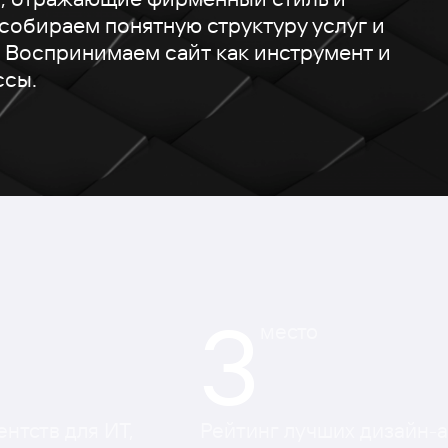
собираем понятную структуру услуг и
 Воспринимаем сайт как инструмент и
ссы.
3
место
нтств для ИТ,
Рейтинг лучших дизайн-а