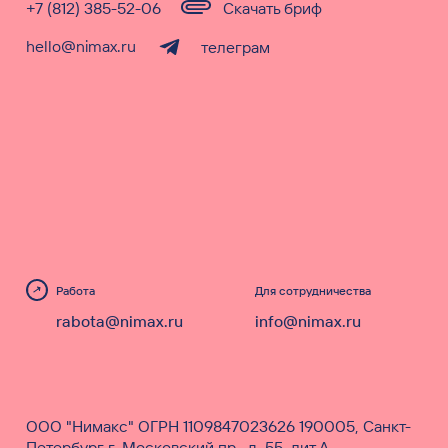
+7 (812) 385-52-06
Скачать бриф
hello@nimax.ru
телеграм
Работа
Для сотрудничества
rabota@nimax.ru
info@nimax.ru
ООО "Нимакс" ОГРН 1109847023626 190005, Санкт-
Петербург г, Московский пр., д. 55, лит.А