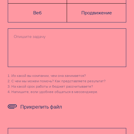
Веб
Продвижение
Из какой вы компании, чем она занимается?
С чем мы можем помочь? Как представляете результат?
На какой срок работы и бюджет рассчитываете?
Напишите, если удобнее общаться в мессенджере.
Прикрепить файл