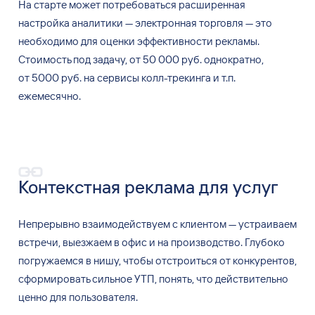
На
старте может потребоваться расширенная
настройка аналитики
—
электронная торговля
—
это
необходимо для
оценки эффективности рекламы.
Стоимость под задачу, от
50
000
руб. однократно,
от
5000
руб.
на
сервисы колл-трекинга и
т.п.
ежемесячно.
Контекстная реклама для
услуг
Непрерывно взаимодействуем с
клиентом
—
устраиваем
встречи, выезжаем в
офис и
на
производство. Глубоко
погружаемся в
нишу, чтобы отстроиться от
конкурентов,
сформировать сильное УТП, понять, что действительно
ценно для
пользователя.