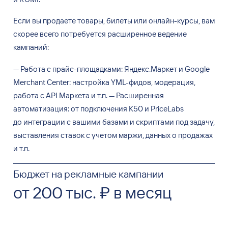
Если вы
продаете товары, билеты или онлайн-курсы, вам
скорее всего потребуется расширенное ведение
кампаний:
—
Работа с
прайс-площадками: Яндекс.Маркет и
Google
Merchant Center: настройка YML-фидов, модерация,
работа с
API Маркета и
т.п.
—
Расширенная
автоматизация: от
подключения K50 и
PriceLabs
до
интеграции с
вашими базами и
скриптами под задачу,
выставления ставок с
учетом маржи, данных о
продажах
и
т.п.
Бюджет на рекламные кампании
от 200 тыс. ₽ в месяц