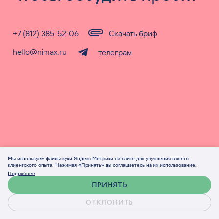
+7 (812) 385-52-06
Скачать бриф
hello@nimax.ru
телеграм
Мы используем файлы куки Яндекс.Метрики на сайте для улучшения вашего
клиентского опыта. Нажимая «Принять» вы соглашаетесь на их использование.
Работа
Для сотрудничества
Подробнее
ПРИНЯТЬ
rabota@nimax.ru
info@nimax.ru
ОТКЛОНИТЬ