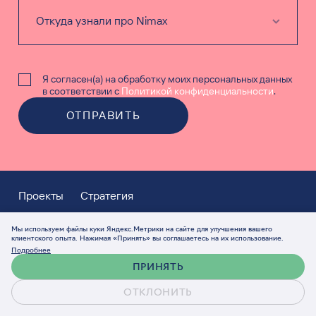
Я согласен(а) на обработку моих персональных данных
в соответствии с
Политикой конфиденциальности
.
ОТПРАВИТЬ
Проекты
Стратегия
Брендинг
Мы используем файлы куки Яндекс.Метрики на сайте для улучшения вашего
клиентского опыта. Нажимая «Принять» вы соглашаетесь на их использование.
Дизайн интерфейсов (UX/UI)
Подробнее
ПРИНЯТЬ
Веб-разработка
СММ
ОТКЛОНИТЬ
Реклама