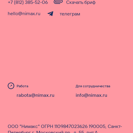
+7 (812) 385-52-06
Скачать бриф
hello@nimax.ru
телеграм
Работа
Для сотрудничества
rabota@nimax.ru
info@nimax.ru
ООО "Нимакс" ОГРН 1109847023626 190005, Санкт-
Петербург г, Московский пр., д. 55, лит.А