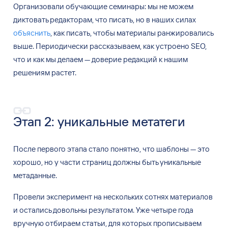
Организовали обучающие семинары: мы
не
можем
диктовать редакторам, что писать, но
в
наших силах
объяснить
, как писать, чтобы материалы ранжировались
выше. Периодически рассказываем, как устроено SEO,
что и
как мы
делаем
—
доверие редакций к
нашим
решениям растет.
Этап
2: уникальные метатеги
После первого этапа стало понятно, что шаблоны
—
это
хорошо, но
у
части страниц должны быть уникальные
метаданные.
Провели эксперимент на
нескольких сотнях материалов
и
остались довольны результатом. Уже четыре года
вручную отбираем статьи, для
которых прописываем