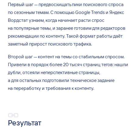
Первый шаг
—
предвосхищать пики поискового спроса
по
сезонным темам. C
помощью Google Trends и
Яндекс
Вордстат узнаем, когда начинает расти спрос
на
популярные темы, и
заранее готовим для
редакторов
рекомендации по
контенту. Такой формат работы даёт
заметный прирост поискового трафика.
Второй шаг
—
контент на
темы со
стабильным спросом.
Привели в
порядок более 20
тысяч страниц тегов: нашли
дубли, отсеяли неперспективные страницы,
а
для
остальных подготовили техническое задание
на
переработку и
требования к
контенту.
Результат