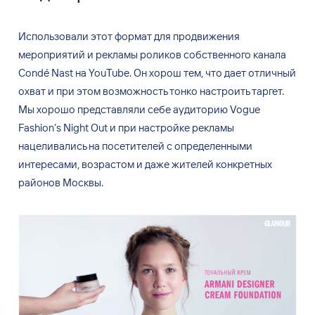
Использовали этот формат для
продвижения
мероприятий и
рекламы роликов собственного канала
Cond
é
Nast на
YouTube. Он
хорош тем, что дает отличный
охват и
при этом возможность тонко настроить таргет.
Мы
хорошо представляли себе аудиторию Vogue
Fashion
’
s Night Out и
при настройке рекламы
нацеливались на
посетителей с
определенными
интересами, возрастом и
даже жителей конкретных
районов Москвы.