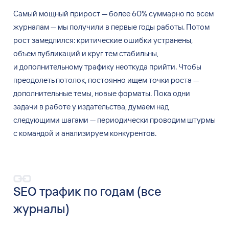
Самый мощный прирост
—
более
60% суммарно по
всем
журналам
—
мы
получили в
первые годы работы. Потом
рост замедлился: критические ошибки устранены,
объем публикаций и
круг тем стабильны,
и
дополнительному трафику неоткуда прийти. Чтобы
преодолеть потолок, постоянно ищем точки роста
—
дополнительные темы, новые форматы. Пока одни
задачи в
работе у
издательства, думаем над
следующими шагами
—
периодически проводим штурмы
с
командой и
анализируем конкурентов.
SEO трафик по годам (все
журналы)