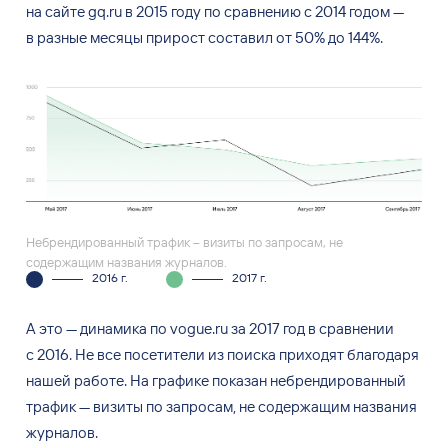
на
сайте gq.ru в
2015 году по
сравнению с
2014 годом
—
в
разные месяцы прирост составил от
50% до
144%.
Небрендированный трафик – визиты по запросам, не
содержащим названия журналов.
2016 г.
2017 г.
А
это
—
динамика по
vogue.ru за
2017 год в
сравнении
с
2016. Не
все посетители из
поиска приходят благодаря
нашей работе. На
графике показан небрендированный
трафик
—
визиты по
запросам, не
содержащим названия
журналов.