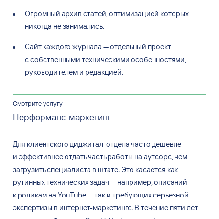
Огромный архив статей, оптимизацией которых
никогда не занимались.
Сайт каждого журнала — отдельный проект
с собственными техническими особенностями,
руководителем и редакцией.
Смотрите услугу
Перформанс-маркетинг
Для
клиентского диджитал-отдела часто дешевле
и
эффективнее отдать часть работы на
аутсорс, чем
загрузить специалиста в
штате. Это касается как
рутинных технических задач
—
например, описаний
к
роликам на
YouTube
—
так и
требующих серьезной
экспертизы в
интернет-маркетинге. В
течение пяти лет