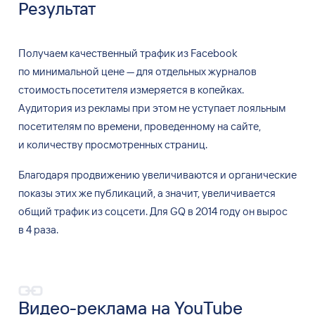
Результат
Получаем качественный трафик из
Facebook
по
минимальной цене
—
для отдельных журналов
стоимость посетителя измеряется в
копейках.
Аудитория из
рекламы при этом не
уступает лояльным
посетителям по
времени, проведенному на
сайте,
и
количеству просмотренных страниц.
Благодаря продвижению увеличиваются и
органические
показы этих
же публикаций, а
значит, увеличивается
общий трафик из
соцсети. Для
GQ
в
2014 году он
вырос
в
4
раза.
Видео-реклама на
YouTube