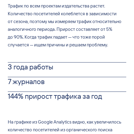
Трафик по
всем проектам издательства растет.
Количество посетителей колеблется в
зависимости
от
сезона, поэтому мы
измеряем трафик относительно
аналогичного периода. Прирост составляет от
5%
до
90%. Когда трафик падает
—
что тоже порой
случается
—
ищем причины и
решаем проблему.
3 года работы
7 журналов
144% прирост трафика за год
На
графике из
Google Analytics видно, как увеличилось
количество посетителей из
органического поиска