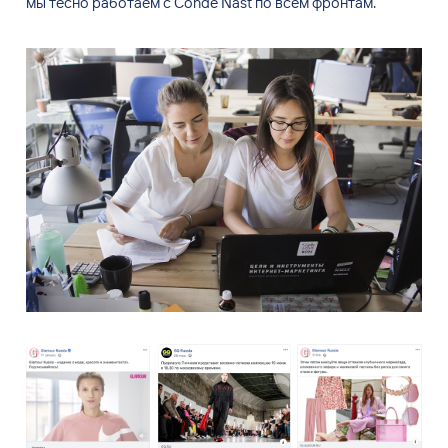
мы
тесно работаем с
Cond
é
Nast по
всем фронтам.