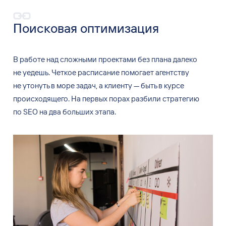
Поисковая оптимизация
В
работе над сложными проектами без плана далеко
не
уедешь. Четкое расписание помогает агентству
не
утонуть в
море задач, а
клиенту
—
быть в
курсе
происходящего. На
первых порах разбили стратегию
по
SEO на
два больших этапа.