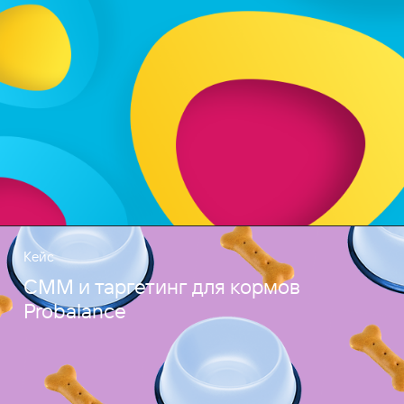
Кейс
СММ и таргетинг для кормов
Probalance