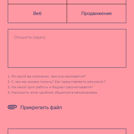
Веб
Продвижение
Из какой вы компании, чем она занимается?
С чем мы можем помочь? Как представляете результат?
На какой срок работы и бюджет рассчитываете?
Напишите, если удобнее общаться в мессенджере.
Прикрепить файл