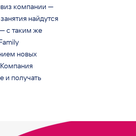
евиз компании —
 занятия найдутся
— с таким же
Family
нием новых
. Компания
е и получать