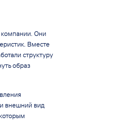
 компании. Они
еристик. Вместе
ботали структуру
нуть образ
авления
ли внешний вид
 которым