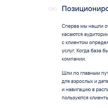
Позициониро
Сперва мы
нашли о
касаются аудитории
с
клиентом опреде
услуг. Когда база б
компании.
Шли по
главным пу
для
взрослых и
дет
и
навигацию в
расп
пользуются клиенты