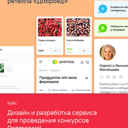
ретейла «Доброед»
Кейс
Дизайн и разработка сервиса
для проведения конкурсов
Represocial