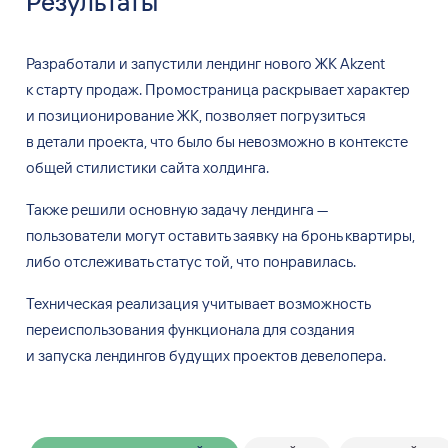
Результаты
Разработали и
запустили лендинг нового ЖК
Akzent
к
старту продаж. Промостраница раскрывает характер
и
позиционирование ЖК, позволяет погрузиться
в
детали проекта, что
было
бы
невозможно в
контексте
общей стилистики сайта холдинга.
Также решили основную задачу лендинга —
пользователи могут оставить заявку на
бронь квартиры,
либо
отслеживать статус той, что
понравилась.
Техническая реализация учитывает возможность
переиспользования функционала для
создания
и
запуска лендингов будущих проектов девелопера.