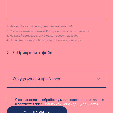
Из какой вы компании, чем она занимается?
С чем мы можем помочь? Как представляете результат?
На какой срок работы и бюджет рассчитываете?
Напишите, если удобнее общаться в мессенджере.
Прикрепить файл
Я согласен(а) на обработку моих персональных данных
в соответствии с
Политикой конфиденциальности
.
ОТПРАВИТЬ