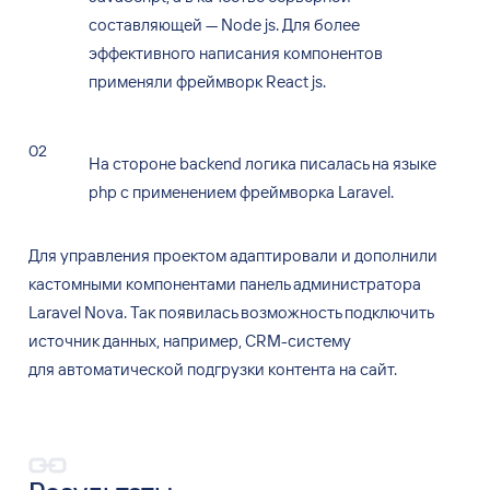
составляющей — Node js. Для
более
эффективного написания компонентов
применяли фреймворк React js.
На
стороне backend логика писалась на
языке
php с
применением фреймворка Laravel.
Для управления проектом адаптировали и
дополнили
кастомными компонентами панель администратора
Laravel Nova. Так
появилась возможность подключить
источник данных, например, CRM-систему
для
автоматической подгрузки контента на
сайт.