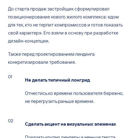
До старта продаж застройщик сформулировал
позиционирование нового жилого комплекса: «дом
для
тех, кто
не
терпит компромиссов и
готов показать
свой
характер». Его
взяли в
основу при
разработке
дизайн-концепции.
Также перед проектированием лендинга
конкретизировали требования.
Не делать типичный лонгрид
Отнестись ко
времени пользователя бережно,
не
перегрузить раньше времени.
Сделать акцент на
визуальных элеменах
Показать крупно рендеры и
меньше текста.