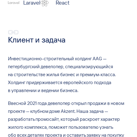
Laravel
React
Клиент и задача
Инвестиционно-строительный холдинг AAG
—
петербургский девелопер, специализирующийся
на
строительстве жилья бизнес и
премиум-класса.
Холдинг придерживается европейского подхода
в
управлении и
ведении бизнеса.
Ввесной 2021 года девелопер открыл продажи в
новом
проекте
—
клубном доме Akzent. Наша
задача —
разработать промосайт, который раскроет характер
жилого комплекса, поможет пользователю узнать
обо
всех
деталях проекта и
оставить заявку на
покупку