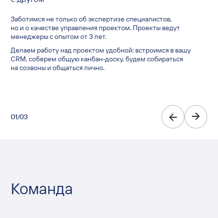
Мы закрепляем с клиентом, что для проекта важно, а что нет.
В процессе работы умеем отделять важное от неважного.
Заботимся не только об экспертизе специалистов,
Не работаем за процент и заинтересованы оптимизировать
В этом специалистам помогают менеджеры и тимлиды групп.
но и о качестве управления проектом. Проекты ведут
затраты. Добиваемся для клиентов максимального
менеджеры с опытом от 3 лет.
результата по минимальной цене.
Делаем работу над проектом удобной: встроимся в вашу
Даем доступ к рекламным кампаниям, потому что нам нечего
CRM, соберем общую канбан-доску, будем собираться
скрывать.
на созвоны и общаться лично.
Через полгода работы готовы переходить на оплату по KPI.
0
0
0
1
2
3
0
0
0
3
3
3
/
/
/
Команда