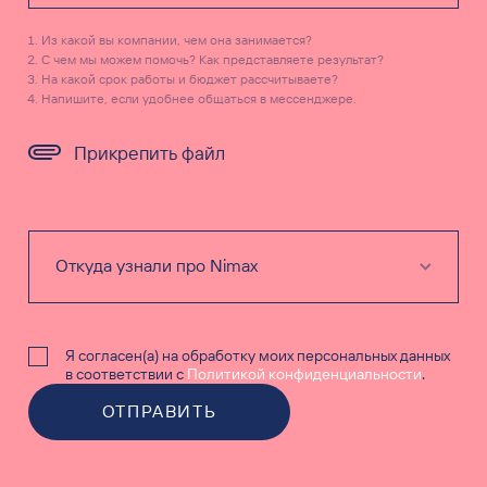
Из какой вы компании, чем она занимается?
С чем мы можем помочь? Как представляете результат?
На какой срок работы и бюджет рассчитываете?
Напишите, если удобнее общаться в мессенджере.
Прикрепить файл
Я согласен(а) на обработку моих персональных данных
в соответствии с
Политикой конфиденциальности
.
ОТПРАВИТЬ