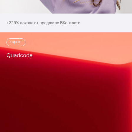
+225% дохода от продаж во ВКонтакте
таргет
Quadcode