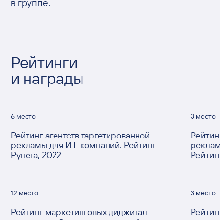
в группе.
Рейтинги
и награды
3 место
1 место
Рейтинг агентств таргетированной
Рейтин
рекламы для порталов и сервисов.
реклам
Рейтинг Рунета 2022
Ruward
12 место
12 место
Рейтинг диджитал-агентств полного
Рейтин