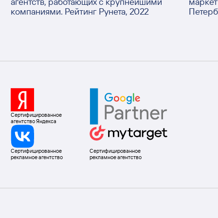
цикла. Ruward
агентс
компан
Сертифицированное
агентство Яндекса
Сертифицированное
Сертифицированное
рекламное агентство
рекламное агентство