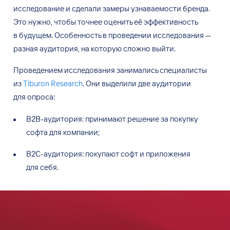
исследование и
сделали замеры узнаваемости бренда.
Это
нужно, чтобы точнее оценить её
эффективность
в
будущем. Особенность в
проведении исследования —
разная аудитория, на
которую сложно выйти.
Проведением исследования занимались специалисты
из
Tiburon Research
. Они
выделили две
аудитории
для
опроса:
B2B-аудитория: принимают решение за
покупку
софта для
компании;
B2C-аудитория: покупают софт и
приложения
для
себя.