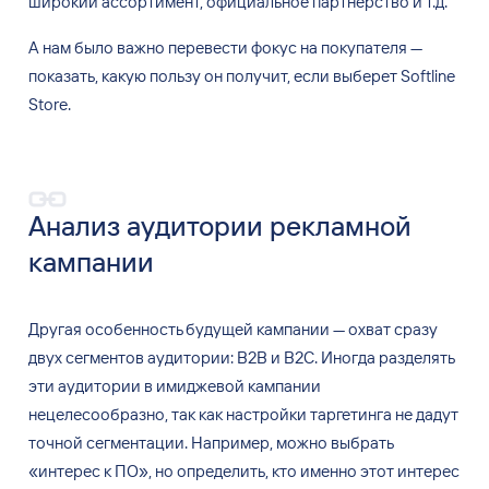
широкий ассортимент, официальное партнёрство и
т.д.
А нам
было важно перевести фокус на
покупателя —
показать, какую пользу он
получит, если выберет Softline
Store.
Анализ аудитории рекламной
кампании
Другая особенность будущей кампании — охват сразу
двух сегментов аудитории: B2B и
B2C. Иногда разделять
эти
аудитории в
имиджевой кампании
нецелесообразно, так
как настройки таргетинга не
дадут
точной сегментации. Например, можно выбрать
«интерес к
ПО», но
определить, кто
именно этот интерес