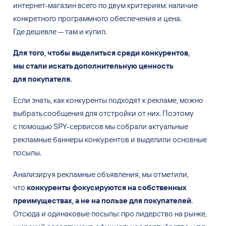
интернет-магазин всего по
двум критериям: наличие
конкретного программного обеспечения и
цена.
Где
дешевле — там
и купил.
Для того, чтобы выделиться среди конкурентов,
мы
стали искать дополнительную ценность
для
покупателя.
Если знать, как
конкуренты подходят к
рекламе, можно
выбрать сообщения для
отстройки от
них. Поэтому
с
помощью SPY-сервисов мы
собрали актуальные
рекламные баннеры конкурентов и
выделили основные
посылы.
Анализируя рекламные объявления, мы
отметили,
что
конкуренты фокусируются на
собственных
преимуществах, а
не на
пользе для
покупателей
.
Отсюда и
одинаковые посылы: про
лидерство на
рынке,