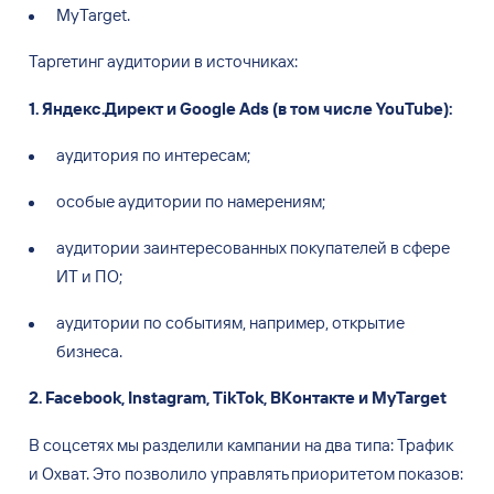
Таргетинг аудитории в
источниках:
1
.
Яндекс.Директ и
Google Ads (в том
числе YouTube):
аудитория по
интересам;
особые аудитории по
намерениям;
аудитории заинтересованных покупателей в
сфере
ИТ и
ПО;
аудитории по
событиям, например, открытие
бизнеса.
2
.
Facebook, Instagram, TikTok, ВКонтакте и
MyTarget
В соцсетях мы
разделили кампании на
два типа: Трафик
и
Охват. Это
позволило управлять приоритетом показов:
выкупить максимум наиболее целевой аудитории,
а
также удержать разумную цену за
аудиторию, которая