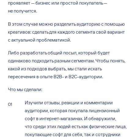
проявляет — бизнес или
простой покупатель —
не
получится.
В этом случае можно разделить аудиторию с
помощью
креативов: сделать для
каждого сегмента свой вариант
с
актуальной проблематикой.
Либо разработать общий посыл, который будет
одинаково подходить разным сегментам. Чтобы понять,
какой из
подходов выбрать, мы
стали искать
пересечения в
опыте B2B- и
B2C-аудитории.
Что мы
сделали:
Изучили отзывы, реакции и
комментарии
аудитории, которая покупала лицензионный
софт в
интернет-магазинах. И
обнаружили,
что
среди этих людей есть как
физические лица,
покупающие софт для
себя, так
и сотрудники