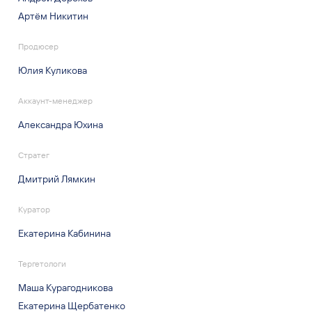
Продюсер
Юлия Куликова
Аккаунт-менеджер
Александра Юхина
Стратег
Дмитрий Лямкин
Куратор
Екатерина Кабинина
Тергетологи
Маша Курагодникова
Екатерина Щербатенко
Анастасия Колотий