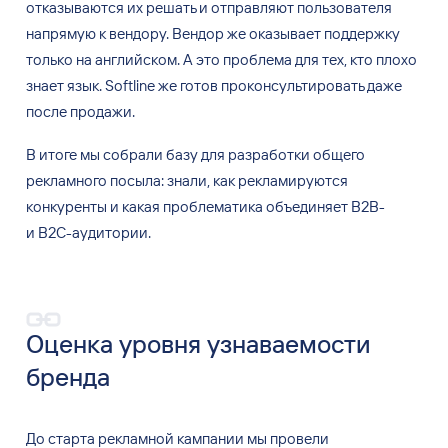
отказываются их
решать и
отправляют пользователя
напрямую к
вендору. Вендор же
оказывает поддержку
только на
английском. А
это проблема для
тех, кто
плохо
знает язык. Softline же
готов проконсультировать даже
после продажи.
В итоге мы
собрали базу для
разработки общего
рекламного посыла: знали, как
рекламируются
конкуренты и
какая проблематика объединяет B2B-
и
B2C-аудитории.
Оценка уровня узнаваемости
бренда
До старта рекламной кампании мы
провели