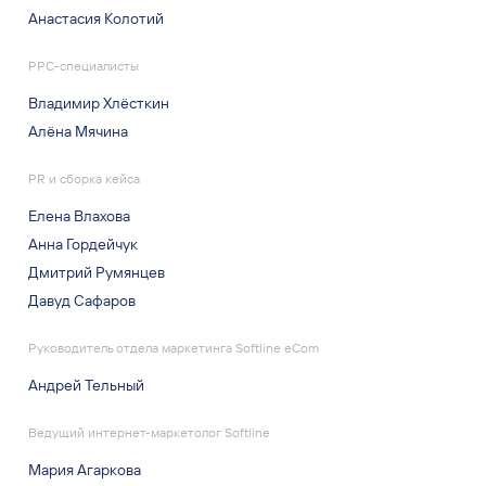
PPC-специалисты
Владимир Хлёсткин
Алёна Мячина
PR и сборка кейса
Елена Влахова
Анна Гордейчук
Дмитрий Румянцев
Давуд Сафаров
Руководитель отдела маркетинга Softline eCom
Андрей Тельный
Ведущий интернет-маркетолог Softline
Мария Агаркова