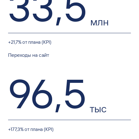
млн
+21,7% от плана (KPI)
Переходы на сайт
96
,
5
тыс
+177,3% от плана (KPI)