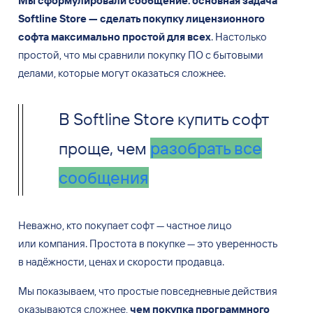
Мы сформулировали сообщение: основная задача
Softline Store — сделать покупку лицензионного
софта максимально простой для
всех
. Настолько
простой, что
мы сравнили покупку ПО
с бытовыми
делами, которые могут оказаться сложнее.
В Softline Store купить софт
проще, чем
налить кофе
Неважно, кто
покупает софт — частное лицо
или
компания. Простота в
покупке — это
уверенность
в
надёжности, ценах и
скорости продавца.
Мы показываем, что
простые повседневные действия
оказываются сложнее,
чем покупка программного
обеспечения в
Softline Store
. Такой посыл помог