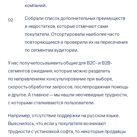
компаний.
Собрали список дополнительных преимуществ
и
недостатков, которые отмечают сами
покупатели. Отсортировали наиболее часто
повторяющиеся и
проверили их
на пересечения
по
сегментам аудитории.
У нас
получилось выявить общие для
B2C- и
B2B-
сегментов ожидания, которые можно разделить
по
направлениям: консультирование при
выборе,
скорость обработки запросов, послепродажная помощь
и
другое. А
главное — мы
нашли неочевидные трудности,
с
которыми сталкиваются пользователи.
Например, отсутствие поддержки на
русском языке.
Выяснилось, что
если у
покупателя возникают
трудности с
установкой софта, то
некоторые продавцы