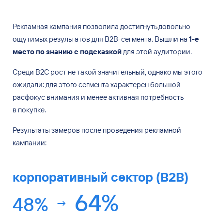
Рекламная кампания позволила достигнуть довольно
ощутимых результатов для
B2B-сегмента. Вышли на
1-е
место по
знанию с
подсказкой
для
этой аудитории.
Среди B2C рост не
такой значительный, однако мы
этого
ожидали: для
этого сегмента характерен большой
расфокус внимания и
менее активная потребность
в
покупке.
Результаты замеров после проведения рекламной
кампании:
корпоративный сектор (B2B)
64
%
48
%
знают компанию Softline с подсказкой