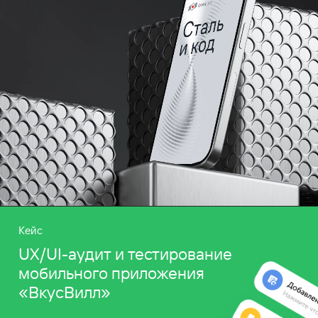
Кейс
UX/UI-аудит и тестирование
мобильного приложения
«ВкусВилл»