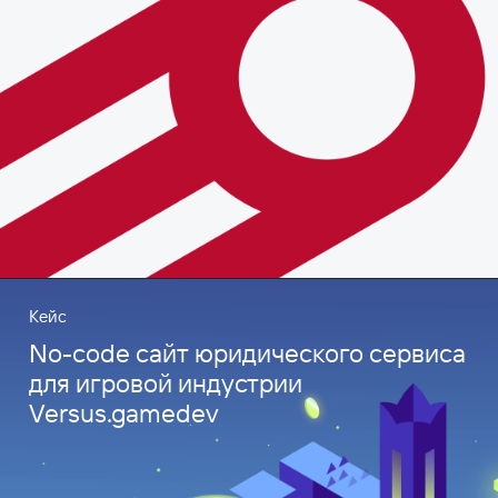
Кейс
No-code сайт юридического сервиса
для игровой индустрии
Versus.gamedev