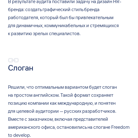
В результате аудита поставили задачу на
дизайн HR-
бренда: создать графический стиль бренда
работодателя, который был
бы
привлекательным
для
динамичных, коммуникабельных и
стремящихся
к
развитию зрелых специалистов.
Слоган
Решили, что
оптимальным вариантом будет слоган
на
простом английском. Такой формат сохраняет
позицию компании как
международную, и
понятен
для
целевой аудитории — русских разработчиков.
Вместе с
заказчиком, включая представителей
американского офиса, остановились на
слогане Freedom
to develop.