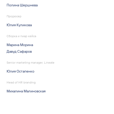
Полина Шершнева
Продюсер
Юлия Куликова
Сборка и пиар кейса
Марина Морина
Давуд Сафаров
Senior marketing manager, Lineate
Юлия Остапенко
Head of HR branding
Михалина Малиновская