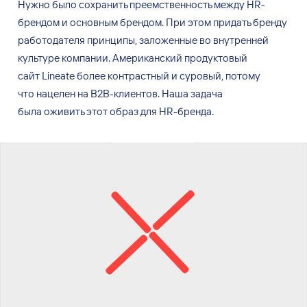
Нужно было
сохранить преемственность между HR-
брендом и
основным брендом. При
этом
придать бренду
работодателя принципы, заложенные во
внутренней
культуре компании. Американский продуктовый
сайт
Lineate более контрастный и
суровый, потому
что
нацелен на
B2B-клиентов. Наша
задача
была
оживить этот
образ для
HR-бренда.