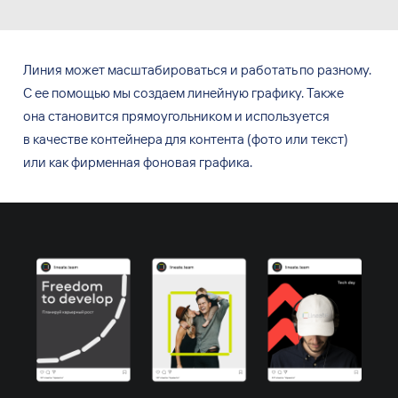
Линия может масштабироваться и
работать по
разному.
С
ее
помощью мы
создаем линейную графику. Также
она
становится прямоугольником и
используется
в
качестве контейнера для
контента (фото или
текст)
или
как
фирменная фоновая графика.