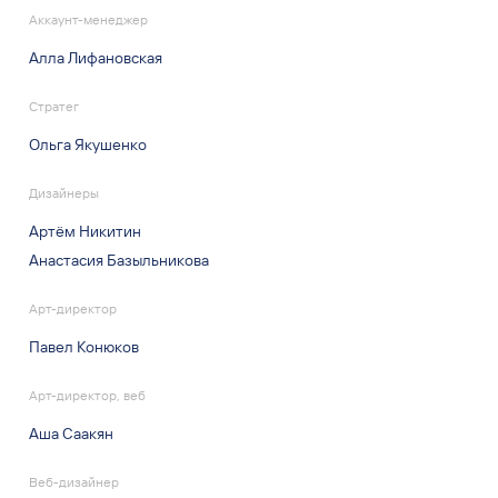
Аккаунт-менеджер
Алла Лифановская
Стратег
Ольга Якушенко
Дизайнеры
Артём Никитин
Анастасия Базыльникова
Арт-директор
Павел Конюков
Арт-директор, веб
Аша Саакян
Веб-дизайнер