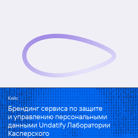
Кейс
Брендинг сервиса по защите
и управлению персональными
данными Undatify Лаборатории
Касперского