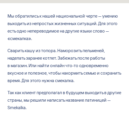
Мы обратились к
нашей национальной черте — умению
выходить из
непростых жизненных ситуаций. Для
этого
есть одно непереводимое на
другие языки слово —
«смекалка».
Сварить кашу из
топора. Наморозить пельменей,
наделать заранее котлет. Забежать после работы
в
магазин. Или
найти онлайн что-то одновременно
вкусное и
полезное, чтобы накормить семью и
сохранить
время. Для
этого нужна смекалка.
Так как
клиент предполагал в
будущем выходить в
другие
страны, мы
решили написать название латиницей —
Smekalka.