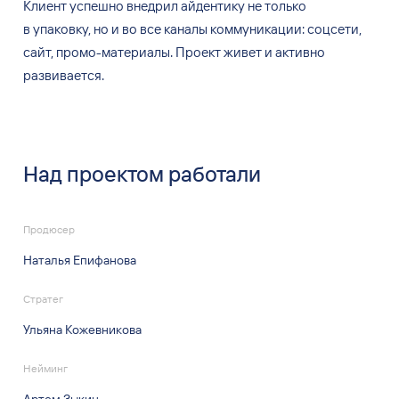
Клиент успешно внедрил айдентику не
только
в
упаковку, но
и во
все каналы коммуникации: соцсети,
сайт, промо-материалы. Проект живет и
активно
развивается.
Над проектом работали
Продюсер
Наталья Епифанова
Стратег
Ульяна Кожевникова
Нейминг