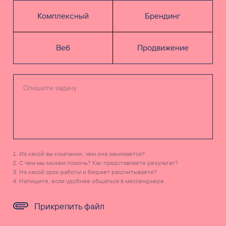
Комплексный
Брендинг
Веб
Продвижение
Из какой вы компании, чем она занимается?
С чем мы можем помочь? Как представляете результат?
На какой срок работы и бюджет рассчитываете?
Напишите, если удобнее общаться в мессенджере.
Прикрепить файл