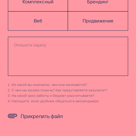
Комплексный
Брендинг
Веб
Продвижение
Из какой вы компании, чем она занимается?
С чем мы можем помочь? Как представляете результат?
На какой срок работы и бюджет рассчитываете?
Напишите, если удобнее общаться в мессенджере.
Прикрепить файл