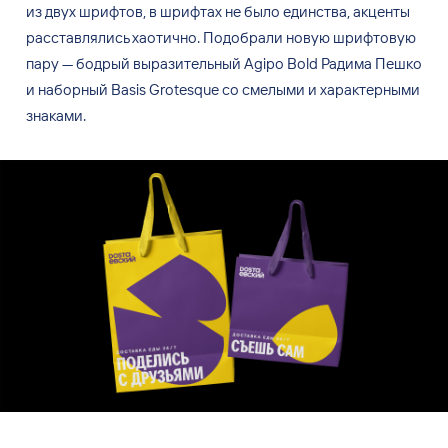
из
двух шрифтов, в
шрифтах не
было единства, акценты
расставлялись хаотично. Подобрали новую шрифтовую
пару
—
бодрый выразительный Agipo Bold Радима Пешко
и
наборный Basis Grotesque со
смелыми и
характерными
знаками.