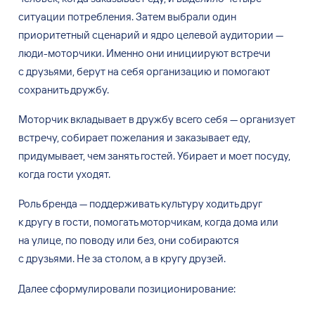
ситуации потребления. Затем выбрали один
приоритетный сценарий и
ядро целевой аудитории
—
люди-моторчики. Именно они инициируют встречи
с
друзьями, берут на
себя организацию и
помогают
сохранить дружбу.
Моторчик вкладывает в
дружбу всего себя
—
организует
встречу, собирает пожелания и
заказывает еду,
придумывает, чем занять гостей. Убирает и
моет посуду,
когда гости уходят.
Роль бренда
—
поддерживать культуру ходить друг
к
другу в
гости, помогать моторчикам, когда дома или
на
улице, по
поводу или без, они собираются
с
друзьями. Не
за
столом, а
в
кругу друзей.
Далее сформулировали позиционирование: