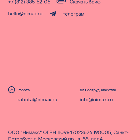
+7 (812) 385-52-06
Скачать бриф
hello@nimax.ru
телеграм
Работа
Для сотрудничества
rabota@nimax.ru
info@nimax.ru
ООО "Нимакс" ОГРН 1109847023626 190005, Санкт-
Петербург г, Московский пр., д. 55, лит.А