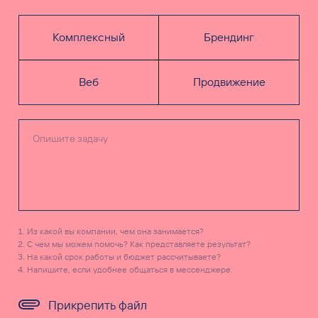
Комплексный
Брендинг
Веб
Продвижение
Из какой вы компании, чем она занимается?
С чем мы можем помочь? Как представляете результат?
На какой срок работы и бюджет рассчитываете?
Напишите, если удобнее общаться в мессенджере.
Прикрепить файл