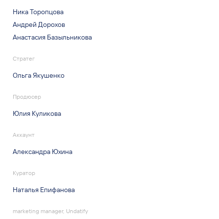
Ника Торопцова
Андрей Дорохов
Анастасия Базыльникова
Стратег
Ольга Якушенко
Продюсер
Юлия Куликова
Аккаунт
Александра Юхина
Куратор
Наталья Епифанова
marketing manager, Undatify