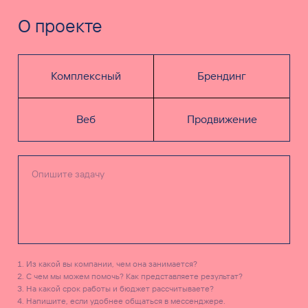
О проекте
Комплексный
Брендинг
Веб
Продвижение
Из какой вы компании, чем она занимается?
С чем мы можем помочь? Как представляете результат?
На какой срок работы и бюджет рассчитываете?
Напишите, если удобнее общаться в мессенджере.