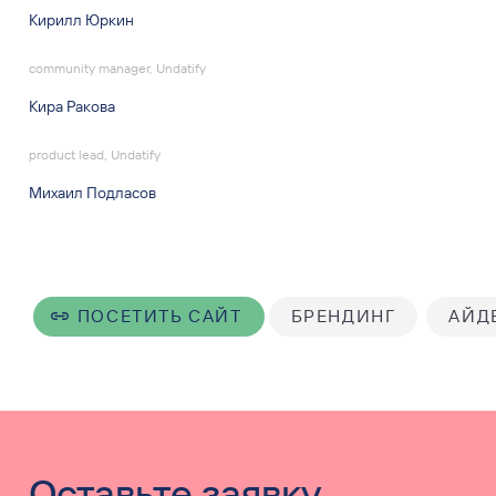
Кирилл Юркин
community manager, Undatify
Кира Ракова
product lead, Undatify
Михаил Подласов
ПОСЕТИТЬ САЙТ
БРЕНДИНГ
АЙД
Оставьте заявку,