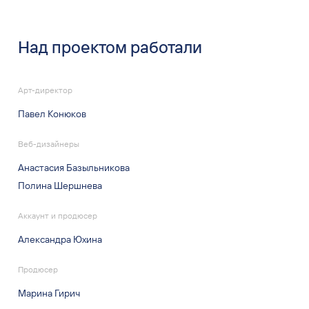
Над проектом работали
Арт-директор
Павел Конюков
Веб-дизайнеры
Анастасия Базыльникова
Полина Шершнева
Аккаунт и продюсер
Александра Юхина
Продюсер
Марина Гирич