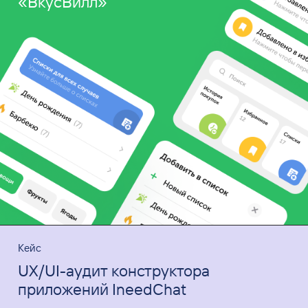
«ВкусВилл»
Кейс
UX/UI-аудит конструктора
приложений IneedChat