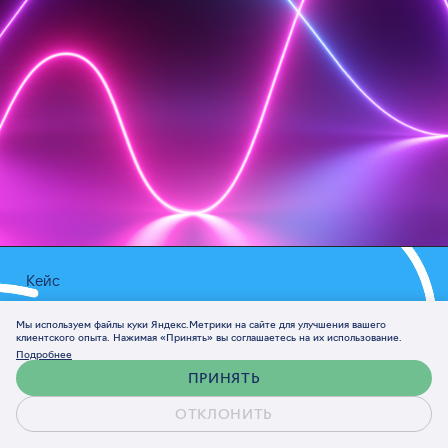
Кейс
Сервис отслеживания статусов груза
Мы используем файлы куки Яндекс.Метрики на сайте для улучшения вашего
для логистической компании WNOG
клиентского опыта. Нажимая «Принять» вы соглашаетесь на их использование.
Подробнее
ПРИНЯТЬ
ОТКЛОНИТЬ