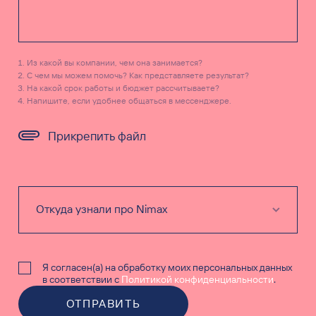
Из какой вы компании, чем она занимается?
С чем мы можем помочь? Как представляете результат?
На какой срок работы и бюджет рассчитываете?
Напишите, если удобнее общаться в мессенджере.
Прикрепить файл
Я согласен(а) на обработку моих персональных данных
в соответствии с
Политикой конфиденциальности
.
ОТПРАВИТЬ