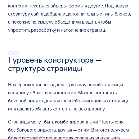
контента: тексты, слайдеры, формы и
другие. Под
новую
структуру сайта добавили дополнительные типы блоков,
а
похожие по
смыслу объединили в
один, чтобы
упростить разработку и
наполнение страниц.
1 уровень конструктора —
структура страницы
На первом уровне задаем структуру новой страницы
и
ширину области для
контента. Можно поставить
боковой виджет для
внутренней навигации по
странице
или
сделать область контента на
всю
ширину.
Страницы могут быть комбинированными. Часть поля
без
бокового виджета, другая — с
ним. В
итоге получаем
более кастомное решение для
создания уникальных