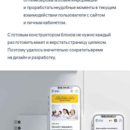
и
проработать неудобные моменты в
текущем
взаимодействии пользователя с
сайтом
и
личным кабинетом.
С готовым конструктором блоков не
нужно каждый
раз
готовить макет и
верстать страницу целиком.
Поэтому удалось значительно сократить время
на
дизайн и
разработку.