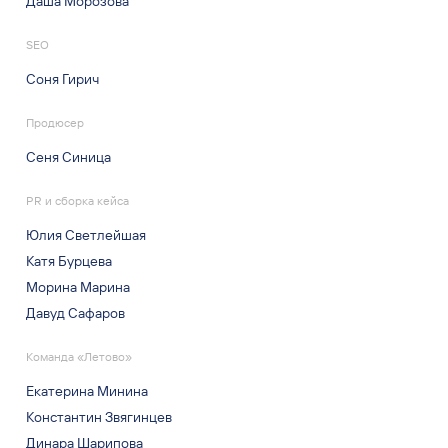
Даша Морозова
SEO
Соня Гирич
Продюсер
Сеня Синица
PR и сборка кейса
Юлия Светлейшая
Катя Бурцева
Морина Марина
Давуд Сафаров
Команда «Летово»
Екатерина Минина
Константин Звягинцев
Динара Шарипова