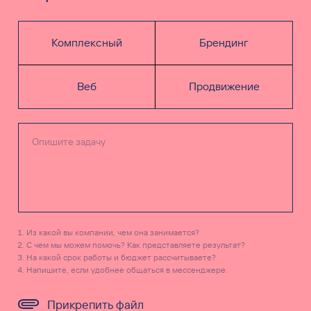
Комплексный
Брендинг
Веб
Продвижение
Из какой вы компании, чем она занимается?
С чем мы можем помочь? Как представляете результат?
На какой срок работы и бюджет рассчитываете?
Напишите, если удобнее общаться в мессенджере.
Прикрепить файл