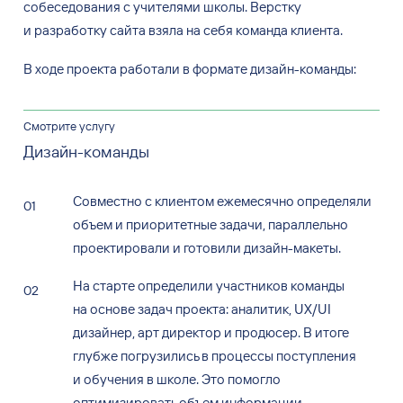
собеседования с
учителями школы. Верстку
и
разработку сайта взяла на
себя команда клиента.
В ходе проекта работали в
формате дизайн-команды:
Смотрите услугу
Дизайн-команды
Совместно с
клиентом ежемесячно определяли
объем и
приоритетные задачи, параллельно
проектировали и
готовили дизайн-макеты.
На
старте определили участников команды
на
основе задач проекта: аналитик, UX/UI
дизайнер, арт
директор и
продюсер. В
итоге
глубже погрузились в
процессы поступления
и
обучения в
школе. Это
помогло
оптимизировать объем информации