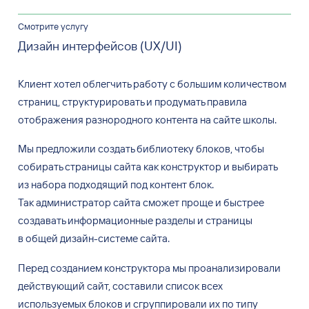
Смотрите услугу
Дизайн интерфейсов (UX/UI)
Клиент хотел облегчить работу с
большим количеством
страниц, структурировать и
продумать правила
отображения разнородного контента на
сайте школы.
Мы предложили создать библиотеку блоков, чтобы
собирать страницы сайта как
конструктор и
выбирать
из
набора подходящий под
контент блок.
Так
администратор сайта сможет проще и
быстрее
создавать информационные разделы и
страницы
в
общей дизайн-системе сайта.
Перед созданием конструктора мы
проанализировали
действующий сайт, составили список всех
используемых блоков и
сгруппировали их
по
типу