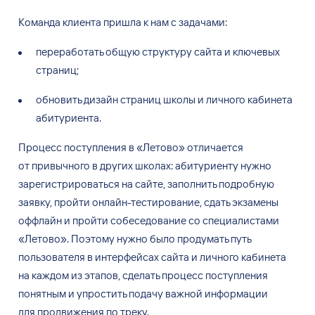
Команда клиента пришла к
нам
с
задачами:
переработать общую структуру сайта и
ключевых
страниц;
обновить дизайн страниц школы и
личного кабинета
абитуриента.
Процесс поступления в
«Летово» отличается
от
привычного в
других школах: абитуриенту нужно
зарегистрироваться на
сайте, заполнить подробную
заявку, пройти онлайн-тестирование, сдать экзамены
оффлайн и
пройти собеседование со
специалистами
«Летово». Поэтому нужно было продумать путь
пользователя в
интерфейсах сайта и
личного кабинета
на
каждом из
этапов, сделать процесс поступления
понятным и
упростить подачу важной информации
для
продвижения по
треку.