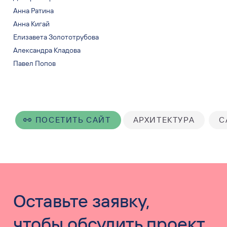
Анна Ратина
Анна Кигай
Елизавета Золототрубова
Александра Кладова
Павел Попов
ПОСЕТИТЬ САЙТ
АРХИТЕКТУРА
С
Оставьте заявку,
чтобы обсудить проект