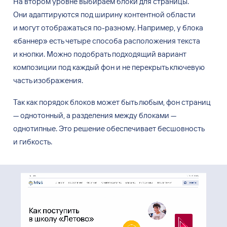
На втором уровне выбираем блоки для
страницы.
Они
адаптируются под
ширину контентной области
и
могут отображаться по-разному. Например, у
блока
«баннер» есть четыре способа расположения текста
и
кнопки. Можно подобрать подходящий вариант
композиции под
каждый фон
и
не
перекрыть ключевую
часть изображения.
Так как
порядок блоков может быть любым, фон
страниц
— однотонный, а
разделения между блоками —
однотипные. Это решение обеспечивает бесшовность
и
гибкость.