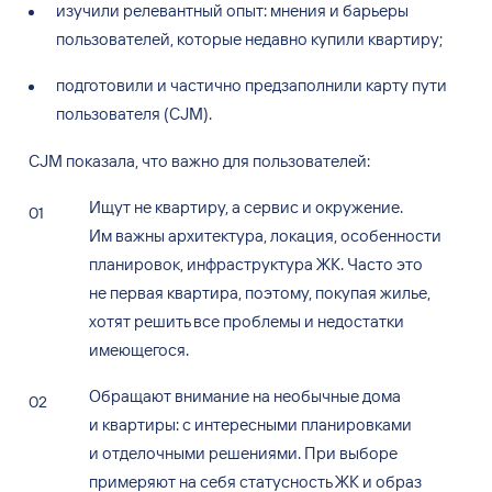
изучили релевантный опыт: мнения и
барьеры
пользователей, которые недавно купили квартиру;
подготовили и
частично предзаполнили карту пути
пользователя (CJM).
CJM показала, что важно для пользователей:
Ищут не квартиру, а
сервис и
окружение.
Им
важны архитектура, локация, особенности
планировок, инфраструктура
ЖК. Часто это
не
первая квартира, поэтому, покупая жилье,
хотят решить все проблемы и
недостатки
имеющегося.
Обращают внимание на
необычные дома
и
квартиры: с
интересными планировками
и
отделочными решениями. При выборе
примеряют на
себя статусность ЖК
и
образ