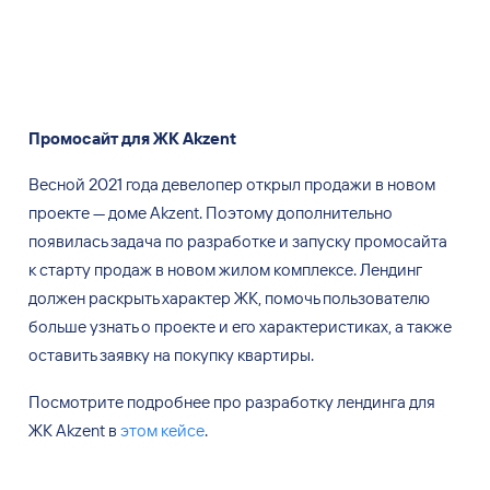
Промосайт для ЖК Akzent
Весной 2021 года девелопер открыл продажи в
новом
проекте — доме Akzent. Поэтому дополнительно
появилась задача по
разработке и
запуску промосайта
к
старту продаж в
новом жилом комплексе. Лендинг
должен раскрыть характер ЖК, помочь пользователю
больше узнать о
проекте и
его характеристиках, а
также
оставить заявку на
покупку квартиры.
Посмотрите подробнее про разработку лендинга для
ЖК
Akzent в
этом кейсе
.