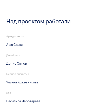
Над проектом работали
Арт-директор
Аша Саакян
Дизайнер
Денис Сычев
Бизнес аналитик
Ульяна Кожевникова
seo
Василиса Чеботарева