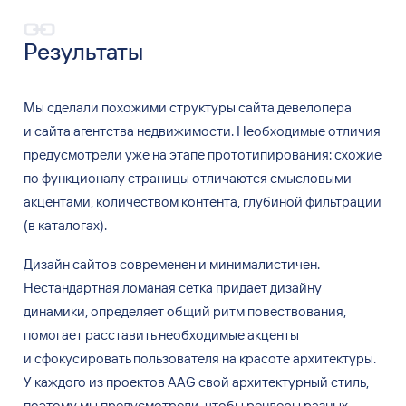
Результаты
Мы сделали похожими структуры сайта девелопера
и
сайта агентства недвижимости. Необходимые отличия
предусмотрели уже на
этапе прототипирования: схожие
по
функционалу страницы отличаются смысловыми
акцентами, количеством контента, глубиной фильтрации
(в
каталогах).
Дизайн сайтов современен и
минималистичен.
Нестандартная ломаная сетка придает дизайну
динамики, определяет общий ритм повествования,
помогает расставить необходимые акценты
и
сфокусировать пользователя на
красоте архитектуры.
У
каждого из
проектов AAG свой архитектурный стиль,
поэтому мы
предусмотрели, чтобы рендеры разных