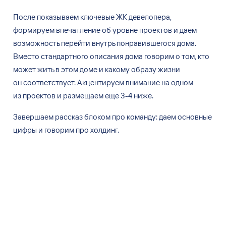
После показываем ключевые ЖК
девелопера,
формируем впечатление об
уровне проектов и
даем
возможность перейти внутрь понравившегося дома.
Вместо стандартного описания дома говорим о
том, кто
может жить в
этом доме и
какому образу жизни
он
соответствует. Акцентируем внимание на
одном
из
проектов и
размещаем еще 3-4
ниже.
Завершаем рассказ блоком про команду: даем основные
цифры и
говорим про холдинг.