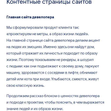
Контентные страницы сайтов
Главная сайта девелопера
Мы сформулировали продукт клиента так:
«проектируем не метры, а
образ жизни людей».
На
главной странице сайта девелопера делаем акцент
на
людях их
эмоциях. Именно здесь они найдут дом,
который отражает их
личность и
подходит по
образу
жизни. Поэтому показываем не
рендеры, а
шоурил
с
людьми: как они подъезжают к
своему дому, паркуют
машину, здороваются с
соседями в
лифте, обнимают
детей или кота при входе. Улыбаются, смеются, живут
свою классную жизнь.
Продолжаем рассказ блоком о
ценностях девелопера
и
подходе к
проектам, чтобы пояснить, в
чем выражается
знание людей и
их
образа жизни.