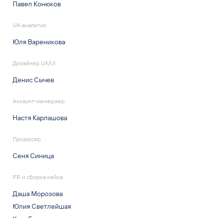
Павел Конюков
UX-аналитик
Юля Вареникова
Дизайнер UX/UI
Денис Сычев
Аккаунт-менеджер
Настя Карлашова
Продюсер
Сеня Синица
PR и сборка кейса
Даша Морозова
Юлия Светлейшая