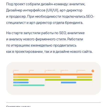
Под проект собрали дизайн-команду: аналитик,
Дизайнер интерфейсов (UX/UI), арт-директор
и
продюсер. При
необходимости подключались SEO-
специалист и
арт-директор отдела брендинга.
На старте запустили работы по
SEO, аналитике
и
анализу нового фирменного стиля. Работали
по
итерациям: еженедельно продвигались
как
в
проектировании, так
и
в
дизайне нового сайта.
Смотрите услугу