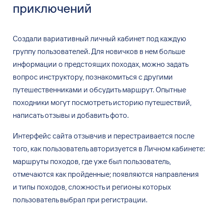
приключений
Создали вариативный личный кабинет под
каждую
группу пользователей. Для
новичков в
нем
больше
информации о
предстоящих походах, можно задать
вопрос инструктору, познакомиться с
другими
путешественниками и
обсудить маршрут. Опытные
походники могут посмотреть историю путешествий,
написать отзывы и
добавить фото.
Интерфейс сайта отзывчив и
перестраивается после
того, как
пользователь авторизуется в
Личном кабинете:
маршруты походов, где
уже
был
пользователь,
отмечаются как
пройденные; появляются направления
и
типы походов, сложность и
регионы которых
пользователь выбрал при
регистрации.