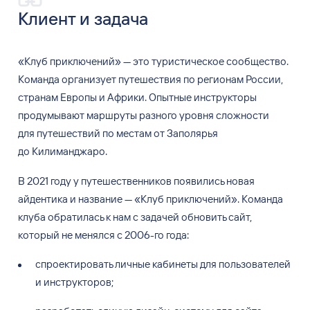
Клиент и
задача
«Клуб приключений» — это
туристическое сообщество.
Команда организует путешествия по
регионам России,
странам Европы и
Африки. Опытные инструкторы
продумывают маршруты разного уровня сложности
для
путешествий по
местам от
Заполярья
до
Килиманджаро.
В 2021 году у
путешественников появились новая
айдентика и
название — «Клуб приключений». Команда
клуба обратилась к
нам
с
задачей обновить сайт,
который не
менялся с
2006-го года:
спроектировать личные кабинеты для
пользователей
и
инструкторов;