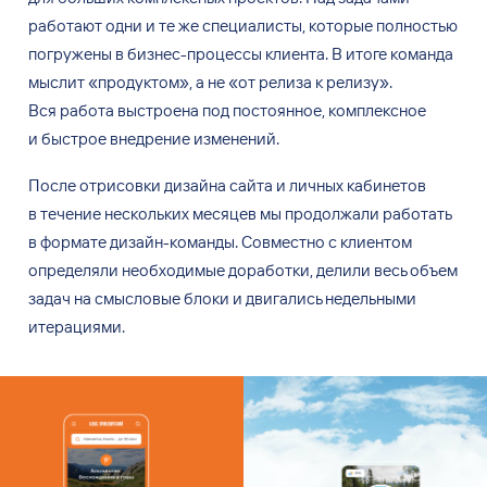
работают одни и
те
же
специалисты, которые полностью
погружены в
бизнес-процессы клиента. В
итоге команда
мыслит «продуктом», а
не
«от релиза к
релизу».
Вся
работа выстроена под
постоянное, комплексное
и
быстрое внедрение изменений.
После отрисовки дизайна сайта и
личных кабинетов
в
течение нескольких месяцев мы
продолжали работать
в
формате дизайн-команды. Совместно с
клиентом
определяли необходимые доработки, делили весь объем
задач на
смысловые блоки и
двигались недельными
итерациями.