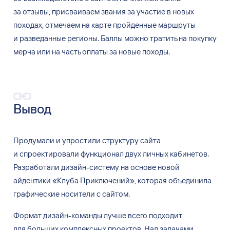
за
отзывы, присваиваем звания за
участие в
новых
походах, отмечаем на
карте пройденные маршруты
и
разведанные регионы. Баллы можно тратить на
покупку
мерча или
на
часть оплаты за
новые походы.
Вывод
Продумали и
упростили структуру сайта
и
спроектировали функционал двух личных кабинетов.
Разработали дизайн-систему на
основе новой
айдентики «Клуба Приключений», которая объединила
графические носители с
сайтом.
Формат дизайн-команды лучше всего подходит
для
больших комплексных проектов. Над задачами