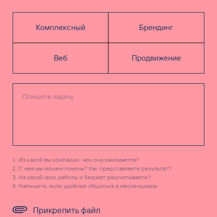
Комплексный
Брендинг
Веб
Продвижение
Из какой вы компании, чем она занимается?
С чем мы можем помочь? Как представляете результат?
На какой срок работы и бюджет рассчитываете?
Напишите, если удобнее общаться в мессенджере.
Прикрепить файл