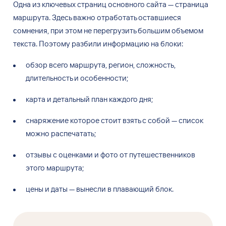
Одна из
ключевых страниц основного сайта — страница
маршрута. Здесь важно отработать оставшиеся
сомнения, при
этом не
перегрузить большим объемом
текста. Поэтому разбили информацию на
блоки:
обзор всего маршрута, регион, сложность,
длительность и
особенности;
карта и
детальный план каждого дня;
снаряжение которое стоит взять с
собой — список
можно распечатать;
отзывы с
оценками и
фото от
путешественников
этого маршрута;
цены и
даты — вынесли в
плавающий блок.