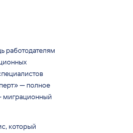
щь работодателям
ционных
специалистов
перт» — полное
— миграционный
ис, который