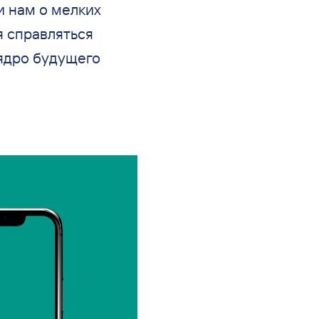
и нам о
мелких
я справляться
ядро будущего