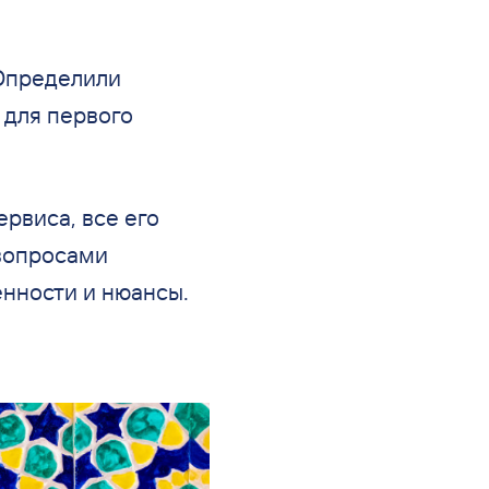
 Определили
 для
первого
рвиса, все его
вопросами
нности и
нюансы.