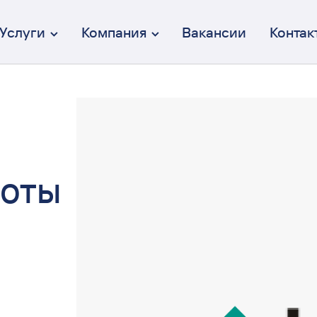
Услуги
Компания
Вакансии
Контак
Брендинг
От идеи до коммуникации
Дизайн интерфейсов (UX/UI)
боты
Осмысленный и эстетичный
Веб-разработка
Полный цикл разработки
Перформанс-маркетинг
Вдумчивый и эффективный
Коммуникация
От СММ до креативных кампаний