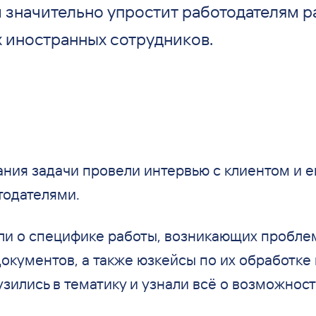
 значительно упростит работодателям р
х иностранных сотрудников.
ния задачи провели интервью с
клиентом и
е
одателями.
ли о
специфике работы, возникающих пробле
документов, а
также юзкейсы по
их
обработке 
узились в
тематику и
узнали всё о
возможностя