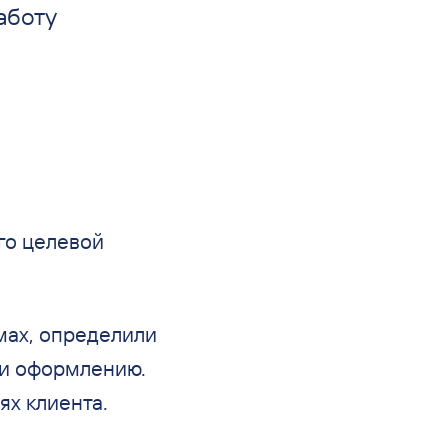
аботу
го целевой
мах, определили
и
оформлению.
х клиента.