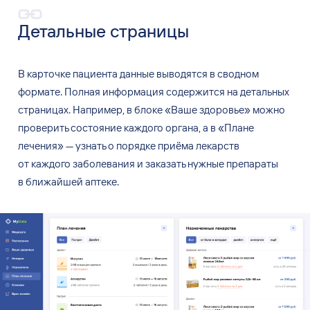
Детальные страницы
В
карточке пациента данные выводятся в
сводном
формате. Полная информация содержится на
детальных
страницах. Например, в
блоке
«
Ваше здоровье
»
можно
проверить состояние каждого органа, а
в
«
Плане
лечения
»
—
узнать о
порядке приёма лекарств
от
каждого заболевания и
заказать нужные препараты
в
ближайшей аптеке.