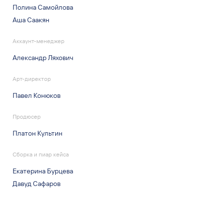
Полина Самойлова
Аша Саакян
Аккаунт-менеджер
Александр Ляхович
Арт-директор
Павел Конюков
Продюсер
Платон Культин
Сборка и пиар кейса
Екатерина Бурцева
Давуд Сафаров