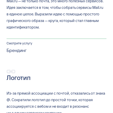
Mail.ru — не только почта, это много полезных сервисов.
Идея заключается в том, чтобы собрать сервисы Mail.ru
в единое целое. Выразили идею с помощью простого
графического образа — круга, который стал главным
идентификатором.
Смотрите услугу
Брендинг
Логотип
Из-за прямой ассоциации с
почтой, отказались от
знака
@. Сократили логотип до
простой точки, которая
ассоциируется с
вебом и
не
входит в
резонанс
ни
с
одним сервисом компании.