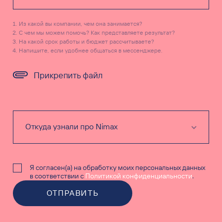
Из какой вы компании, чем она занимается?
С чем мы можем помочь? Как представляете результат?
На какой срок работы и бюджет рассчитываете?
Напишите, если удобнее общаться в мессенджере.
Прикрепить файл
Я согласен(а) на обработку моих персональных данных
в соответствии с
Политикой конфиденциальности
.
ОТПРАВИТЬ