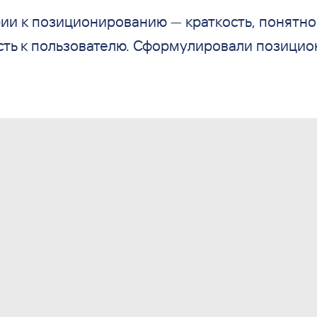
ии к
позиционированию
—
краткость, понятно
ть к
пользователю. Сформулировали позицион