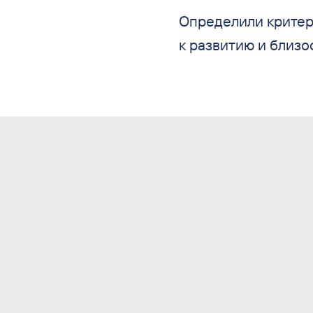
Определили критер
к
развитию и
близос