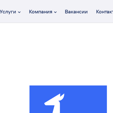
Услуги
Компания
Вакансии
Контак
Брендинг
От идеи до коммуникации
Дизайн интерфейсов (UX/UI)
Осмысленный и эстетичный
Веб-разработка
Полный цикл разработки
Перформанс-маркетинг
Вдумчивый и эффективный
Коммуникация
От СММ до креативных кампаний