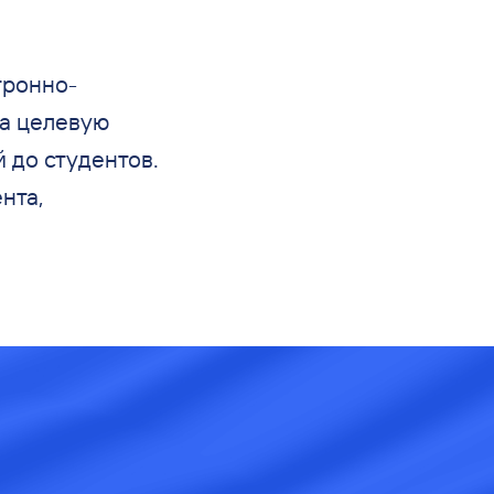
тронно-
а
целевую
й до
студентов.
нта,