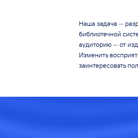
Наша задача
—
разр
библиотечной сист
аудиторию
—
от
изд
Изменить восприяти
заинтересовать по