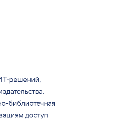
ИТ-решений,
здательства.
но-библиотечная
изациям доступ