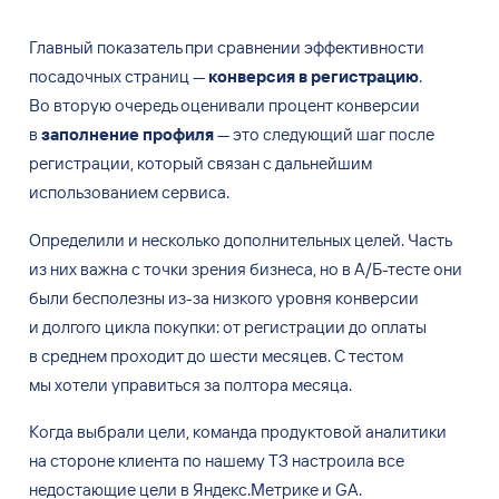
Главный показатель при сравнении эффективности
посадочных страниц
—
конверсия в
регистрацию
.
Во
вторую очередь оценивали процент конверсии
в
заполнение профиля
—
это следующий шаг после
регистрации, который связан с
дальнейшим
использованием сервиса.
Определили и
несколько дополнительных целей. Часть
из
них важна с
точки зрения бизнеса, но
в
А/Б-тесте они
были бесполезны из-за низкого уровня конверсии
и
долгого цикла покупки: от
регистрации до
оплаты
в
среднем проходит до
шести месяцев. С
тестом
мы
хотели управиться за
полтора месяца.
Когда выбрали цели, команда продуктовой аналитики
на
стороне клиента по
нашему
ТЗ настроила все
недостающие цели в
Яндекс.Метрике и
GA.