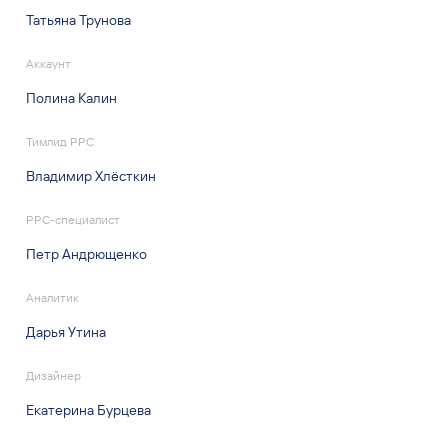
Татьяна Трунова
Аккаунт
Полина Калин
Тимлид PPC
Владимир Хлёсткин
PPC-специалист
Петр Андрющенко
Аналитик
Дарья Утина
Дизайнер
Екатерина Бурцева