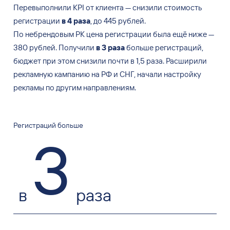
Перевыполнили KPI от
клиента
—
снизили стоимость
регистрации
в
4
раза
, до
445
рублей.
По
небрендовым
РК цена регистрации была ещё ниже
—
380
рублей. Получили
в
3
раза
больше регистраций,
бюджет при этом снизили почти в
1,5
раза. Расширили
рекламную кампанию на
РФ и
СНГ, начали настройку
рекламы по
другим направлениям.
Регистраций больше
3
в
раза