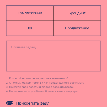
Комплексный
Брендинг
Веб
Продвижение
Из какой вы компании, чем она занимается?
С чем мы можем помочь? Как представляете результат?
На какой срок работы и бюджет рассчитываете?
Напишите, если удобнее общаться в мессенджере.
Прикрепить файл