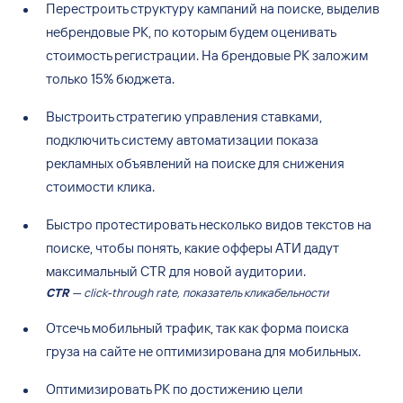
Перестроить структуру кампаний на
поиске, выделив
небрендовые
РК, по
которым будем оценивать
стоимость регистрации. На
брендовые
РК заложим
только
15% бюджета.
Выстроить стратегию управления ставками,
подключить систему автоматизации показа
рекламных объявлений на
поиске для снижения
стоимости клика.
Быстро протестировать несколько видов текстов на
поиске, чтобы понять, какие офферы АТИ дадут
максимальный CTR для новой аудитории.
CTR
— click-through rate, показатель кликабельности
Отсечь мобильный трафик, так как форма поиска
груза на
сайте не
оптимизирована для мобильных.
Оптимизировать РК
по
достижению цели