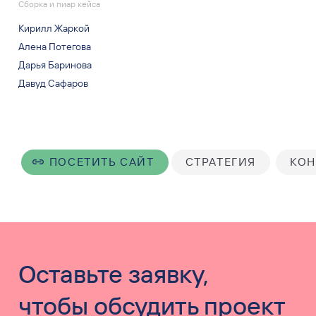
Сборка и пиар кейса
Кирилл Жаркой
Алена Потегова
Дарья Баринова
Давуд Сафаров
ПОСЕТИТЬ САЙТ
СТРАТЕГИЯ
КОН
Оставьте заявку,
чтобы обсудить проект