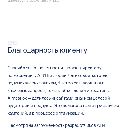
Директор по маркетингу ATI.SU
Благодарность клиенту
Спасибо за
вовлеченность в
проект директору
по
маркетингу АТИ Виктории Лепиловой, которая
подключалась к
задачам, быстро согласовывала
ключевые запросы, тексты объявлений и
креативы.
А
главное
—
делилась инсайтами, знанием целевой
аудитории и
продукта. Это помогало нам и
при запуске
кампаний, и
в
процессе оптимизации.
Несмотря на
загруженность разработчиков АТИ,