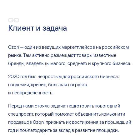
Клиент и задача
Ozon — один
из ведущих маркетплейсов на
российском
рынке. Там
активно размещают товары известные
бренды, владельцы малого, среднего и
крупного бизнеса.
2020 год
был непростым для
российского бизнеса:
пандемия, кризис, большая нагрузка
и
неопределенность.
Перед нами
стояла задача: подготовить новогодний
спецпроект, который поможет объединить комьюнити
продавцов Ozon, признать их
достижения за
прошедший
год
и поблагодарить за
вклад в
развитие площадки.