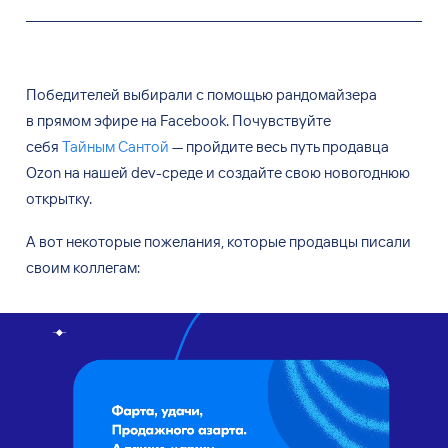
Победителей выбирали с
помощью рандомайзера
в
прямом эфире на
Facebook. Почувствуйте
себя
Тайным Сантой
— пройдите весь
путь продавца
Ozon на
нашей dev-среде и
создайте свою
новогоднюю
открытку.
А вот
некоторые пожелания, которые продавцы писали
своим коллегам: