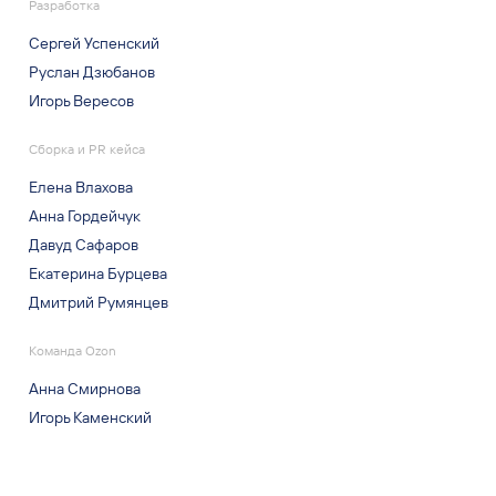
Разработка
Сергей Успенский
Руслан Дзюбанов
Игорь Вересов
Сборка и PR кейса
Елена Влахова
Анна Гордейчук
Давуд Сафаров
Екатерина Бурцева
Дмитрий Румянцев
Команда Ozon
Анна Смирнова
Игорь Каменский