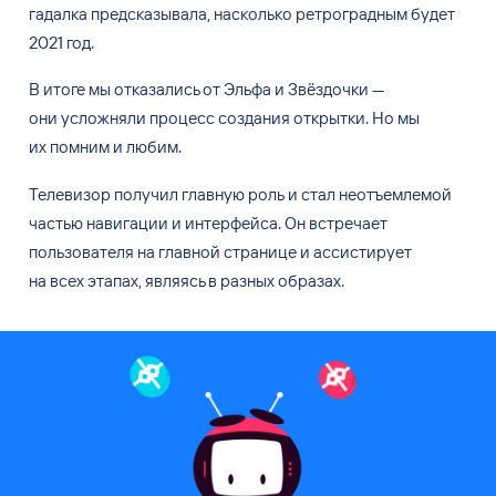
гадалка предсказывала, насколько ретроградным будет
2021 год.
В итоге мы
отказались от
Эльфа и
Звёздочки —
они
усложняли процесс создания открытки. Но
мы
их
помним и
любим.
Телевизор получил главную роль
и
стал неотъемлемой
частью навигации и
интерфейса. Он
встречает
пользователя на
главной странице и
ассистирует
на
всех этапах, являясь в
разных образах.