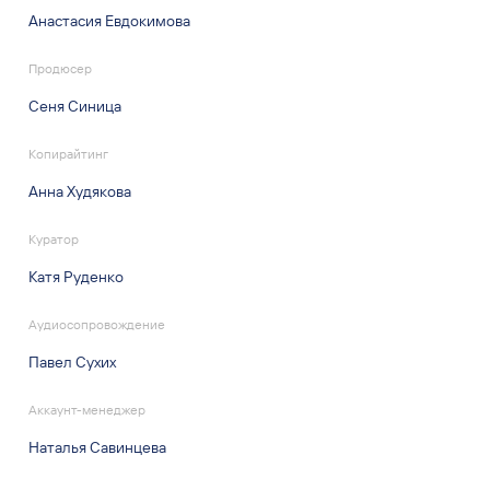
Анастасия Евдокимова
Продюсер
Сеня Синица
Копирайтинг
Анна Худякова
Куратор
Катя Руденко
Аудиосопровождение
Павел Сухих
Аккаунт-менеджер
Наталья Савинцева