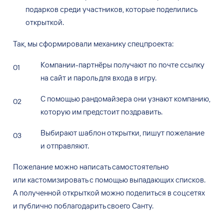
подарков среди участников, которые поделились
открыткой.
Так, мы
сформировали механику спецпроекта:
Компании-партнёры получают по
почте ссылку
на
сайт и
пароль для
входа в
игру.
С
помощью рандомайзера они
узнают компанию,
которую им
предстоит поздравить.
Выбирают шаблон открытки, пишут пожелание
и
отправляют.
Пожелание можно написать самостоятельно
или
кастомизировать с
помощью выпадающих списков.
А
полученной открыткой можно поделиться в
соцсетях
и
публично поблагодарить своего Санту.