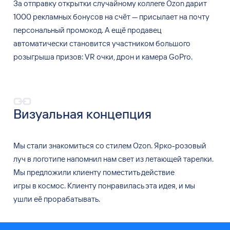
За отправку открытки случайному коллеге Ozon дарит
1000 рекламных бонусов на
счёт
—
присылает на
почту
персональный промокод. А
ещё продавец
автоматически становится участником большого
розыгрыша призов: VR очки, дрон
и
камера GoPro.
Визуальная концепция
Мы стали знакомиться со
стилем Ozon. Ярко-розовый
луч
в логотипе напомнил нам
свет из
летающей тарелки.
Мы
предложили клиенту поместить действие
игры
в
космос. Клиенту понравилась эта
идея, и
мы
ушли
её
прорабатывать.