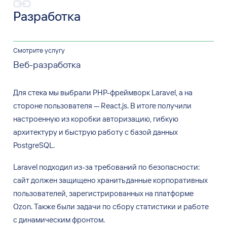
Разработка
Смотрите услугу
Веб-разработка
Для стека мы
выбрали PHP-фреймворк Laravel, а
на
стороне пользователя — React.js. В
итоге получили
настроенную из
коробки авторизацию, гибкую
архитектуру и
быструю работу с
базой данных
PostgreSQL.
Laravel подходил из-за требований по
безопасности:
сайт
должен защищено хранить данные корпоративных
пользователей, зарегистрированных на
платформе
Ozon. Также были
задачи по
сбору статистики и
работе
с
динамическим фронтом.