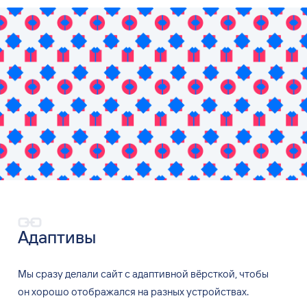
Адаптивы
Мы сразу делали сайт
с
адаптивной вёрсткой, чтобы
он
хорошо отображался на
разных устройствах.