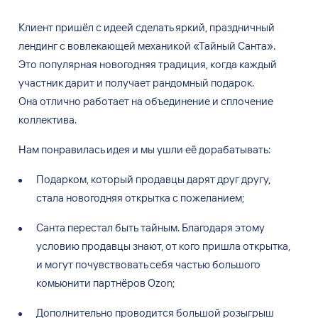
Клиент пришёл с
идеей сделать яркий, праздничный
лендинг с
вовлекающей механикой
«
Тайный Санта
»
.
Это
популярная новогодняя традиция, когда каждый
участник дарит и
получает рандомный подарок.
Она
отлично работает на
объединение и
сплочение
коллектива.
Нам понравилась идея
и
мы ушли
её
дорабатывать:
Подарком, который продавцы дарят друг
другу,
стала новогодняя открытка с
пожеланием;
Санта перестал быть
тайным. Благодаря этому
условию продавцы знают, от
кого пришла открытка,
и
могут почувствовать себя
частью большого
комьюнити партнёров Ozon;
Дополнительно проводится большой розыгрыш