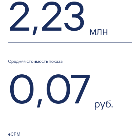
2
,
23
млн
Средняя стоимость показа
0
,
07
руб.
eCPM