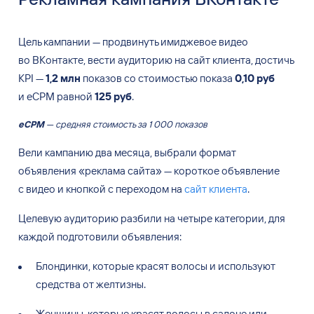
Цель кампании — продвинуть имиджевое видео
во ВКонтакте, вести аудиторию на сайт клиента, достичь
KPI —
1,2 млн
показов со стоимостью показа
0,10 руб
и eCPM равной
125 руб
.
eCPM
— средняя стоимость за 1 000 показов
Вели кампанию два месяца, выбрали формат
объявления
«
реклама сайта
»
—
короткое объявление
с
видео и
кнопкой с
переходом на
сайт клиента
.
Целевую аудиторию разбили на
четыре категории, для
каждой подготовили объявления:
Блондинки, которые красят волосы и
используют
средства от
желтизны.
Женщины, которые красят волосы в
салоне или