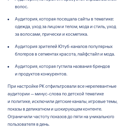
волос.
Аудитория, которая посещала сайты в
тематике:
одежда, уход за
лицом и
телом, мода и
стиль, уход
за
волосами, прически и
косметика.
Аудитория зрителей Ютуб-каналов популярных
блогеров в
сегментах красота, лайфстайл и
мода.
Аудитория, которая гуглила названия брендов
и
продуктов конкурентов.
При настройке
РК отфильтровали все нерелевантные
аудитории
—
минус-слова по
детской тематике
и
политике, исключили детские каналы, игровые темы,
показы в
деликатном и
шокирующем контенте.
Ограничили частоту показов до
пяти на
уникального
пользователя в
день.