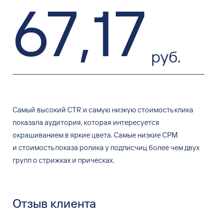
67
,
17
руб.
Самый высокий CTR и
самую низкую стоимость клика
показала аудитория, которая интересуется
окрашиванием в
яркие цвета. Самые низкие CPM
и
стоимость показа ролика у
подписчиц более чем двух
групп о
стрижках и
прическах.
Отзыв клиента