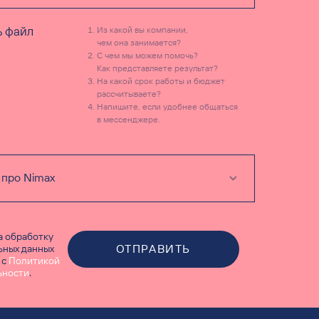
ь файл
Из какой вы компании,
чем она занимается?
С чем мы можем помочь?
Как представляете результат?
На какой срок работы и бюджет
рассчитываете?
Напишите, если удобнее общаться
в мессенджере.
на обработку
ОТПРАВИТЬ
ьных данных
 с
Политикой
ьности
.