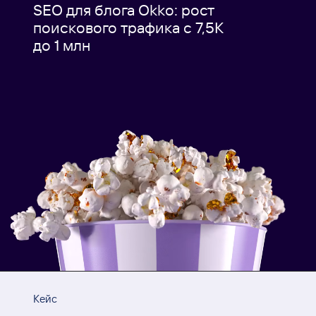
SEO для блога Okko: рост
поискового трафика c 7,5К
до 1 млн
Кейс