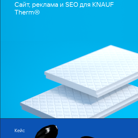
Сайт, реклама и SEO для KNAUF
Therm®
Кейс