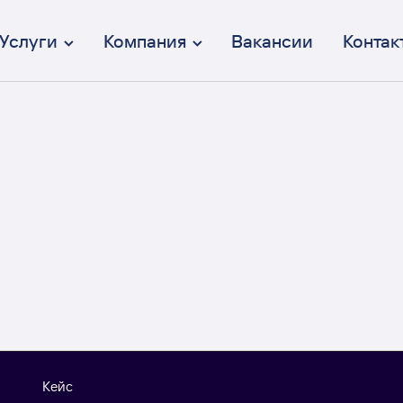
Услуги
Компания
Вакансии
Контак
Брендинг
От идеи до коммуникации
Дизайн интерфейсов (UX/UI)
Осмысленный и эстетичный
Веб-разработка
Полный цикл разработки
Перформанс-маркетинг
Вдумчивый и эффективный
Коммуникация
От СММ до креативных кампаний
Кейс