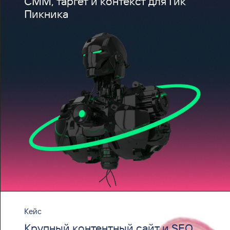
CMM, таргет и контекст для Гик
Пикника
Кейс
Крупный контентный сайт и SEO