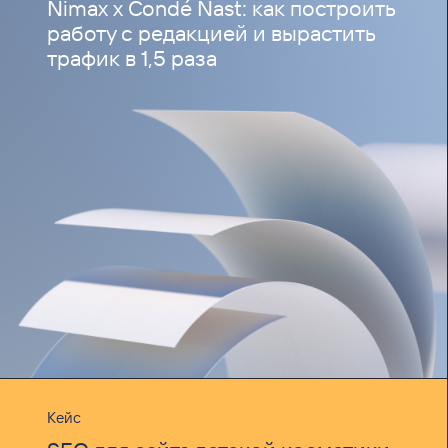
Nimax x Condé Nast: как построить
работу с редакцией и вырастить
трафик в 1,5 раза
Кейс