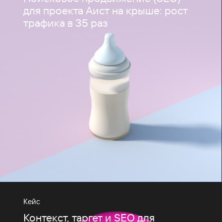
для проекта Аист на крыше: рост
трафика в 35 раз
Кейс
Контекст, таргет и SEO для