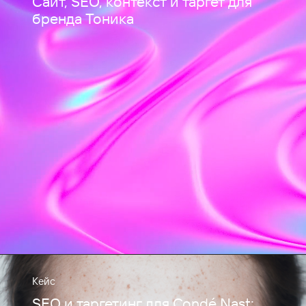
Сайт, SEO, контекст и таргет для
бренда Тоника
Кейс
SEO и таргетинг для Condé Nast: