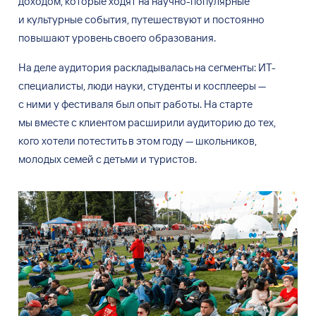
доходом, которые ходят на
научно-популярные
и
культурные события, путешествуют и
постоянно
повышают уровень своего образования.
На
деле аудитория раскладывалась на
сегменты: ИТ-
специалисты, люди науки, студенты и
косплееры
—
с
ними у
фестиваля был опыт работы. На
старте
мы
вместе с
клиентом расширили аудиторию до
тех,
кого хотели потестить в
этом году
—
школьников,
молодых семей с
детьми и
туристов.