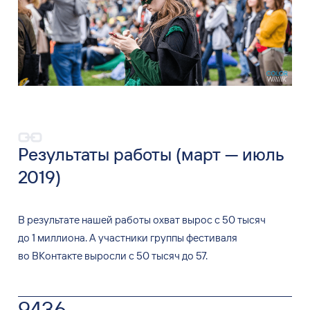
Результаты работы (март
—
июль
2019)
В
результате нашей работы охват вырос с
50
тысяч
до
1
миллиона. А
участники группы фестиваля
во
ВКонтакте выросли с
50
тысяч до
57.
9436