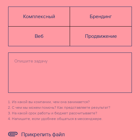
Комплексный
Брендинг
Веб
Продвижение
Из какой вы компании, чем она занимается?
С чем мы можем помочь? Как представляете результат?
На какой срок работы и бюджет рассчитываете?
Напишите, если удобнее общаться в мессенджере.
Прикрепить файл