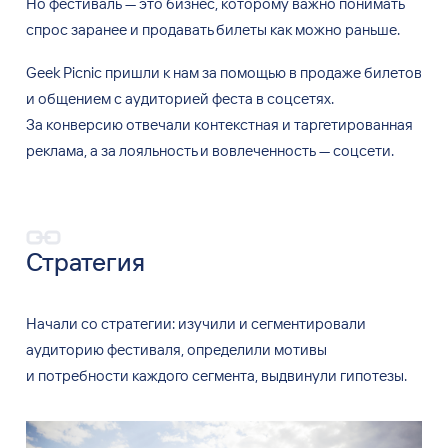
Но
фестиваль
—
это бизнес, которому важно понимать
спрос заранее и
продавать билеты как можно раньше.
Geek Picnic пришли к
нам за
помощью в
продаже билетов
и
общением с
аудиторией феста в
соцсетях.
За
конверсию отвечали контекстная и
таргетированная
реклама, а
за
лояльность и
вовлеченность
—
соцсети.
Стратегия
Начали со
стратегии: изучили и
сегментировали
аудиторию фестиваля, определили мотивы
и
потребности каждого сегмента, выдвинули гипотезы.