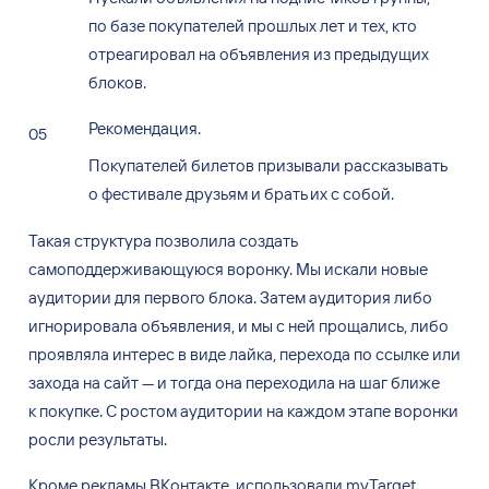
по базе покупателей прошлых лет и тех, кто
отреагировал на объявления из предыдущих
блоков.
Рекомендация.
Покупателей билетов призывали рассказывать
о фестивале друзьям и брать их с собой.
Такая структура позволила создать
самоподдерживающуюся воронку. Мы
искали новые
аудитории для первого блока. Затем аудитория либо
игнорировала объявления, и
мы
с
ней прощались, либо
проявляла интерес в
виде лайка, перехода по
ссылке или
захода на
сайт
—
и
тогда она переходила на
шаг ближе
к
покупке. С
ростом аудитории на
каждом этапе воронки
росли результаты.
Кроме рекламы ВКонтакте, использовали myTarget