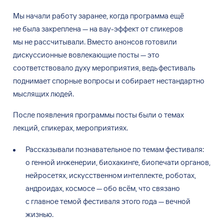
Мы
начали работу заранее, когда программа ещё
не
была закреплена
—
на
вау-эффект от
спикеров
мы
не
рассчитывали. Вместо анонсов готовили
дискуссионные вовлекающие посты
—
это
соответствовало духу мероприятия, ведь фестиваль
поднимает спорные вопросы и
собирает нестандартно
мыслящих людей.
После появления программы посты были о
темах
лекций, спикерах, мероприятиях.
Рассказывали познавательное по
темам фестиваля:
о
генной инженерии, биохакинге, биопечати органов,
нейросетях, искусственном интеллекте, роботах,
андроидах, космосе
—
обо всём, что связано
с
главное темой фестиваля этого года
—
вечной
жизнью.