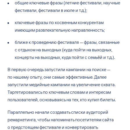
общие ключевые фразы (летние фестивали, научные
фестивали, фестивали в
июле и
т.д.);
ключевые фразы по
косвенным конкурентам
имеющим развлекательную направленность;
ближе к
проведению фестиваля
—
фразы, связанные
с
отдыхом на
выходных (куда пойти на
выходных,
концерты на
выходных, куда пойти с
семьёй и
т.д.).
В
первую очередь запустили кампании на
поиске
—
по
нашему опыту, они самые эффективные. Далее
запустили медийные кампании на
увеличение охвата.
Таргетировались по
ключевым словам и
интересам
пользователей, основываясь на
тех, кто купил билеты.
Параллельно начали создавать списки аудиторий
ремаркетинга, чтобы напоминать посетителям сайта
о
предстоящем фестивале и
конвертировать