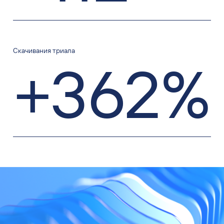
Скачивания триала
+362%