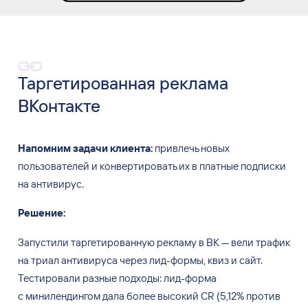
Таргетированная реклама
ВКонтакте
Напомним задачи клиента:
привлечь новых
пользователей и
конвертировать их
в
платные подписки
на
антивирус.
Решение:
Запустили таргетированную рекламу в
ВК
—
вели трафик
на
триал антивируса через лид-формы, квиз и
сайт.
Тестировали разные подходы: лид-форма
с
минилендингом дала более высокий
CR (5,12% против