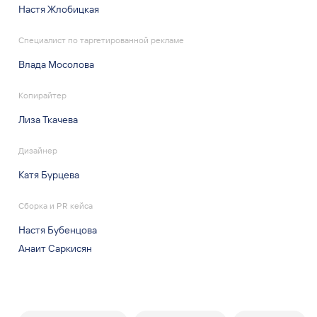
Настя Жлобицкая
Специалист по таргетированной рекламе
Влада Мосолова
Копирайтер
Лиза Ткачева
Дизайнер
Катя Бурцева
Сборка и PR кейса
Настя Бубенцова
Анаит Саркисян