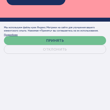
Проекты
Стратегия
Мы используем файлы куки Яндекс.Метрики на сайте для улучшения вашего
клиентского опыта. Нажимая «Принять» вы соглашаетесь на их использование.
Подробнее
Брендинг
ПРИНЯТЬ
Дизайн интерфейсов (UX/UI)
ОТКЛОНИТЬ
Веб-разработка
СММ
Реклама