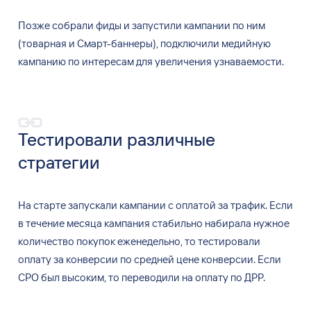
Позже собрали фиды и
запустили кампании по
ним
(товарная и
Смарт-баннеры), подключили медийную
кампанию по
интересам для увеличения узнаваемости.
Тестировали различные
стратегии
На
старте запускали кампании с
оплатой за
трафик. Если
в
течение месяца кампания стабильно набирала нужное
количество покупок еженедельно, то
тестировали
оплату за
конверсии по
средней цене конверсии. Если
CPO был высоким, то
переводили на
оплату по
ДРР.