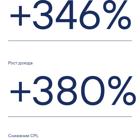
+346%
Рост дохода
+380%
Снижение CPL