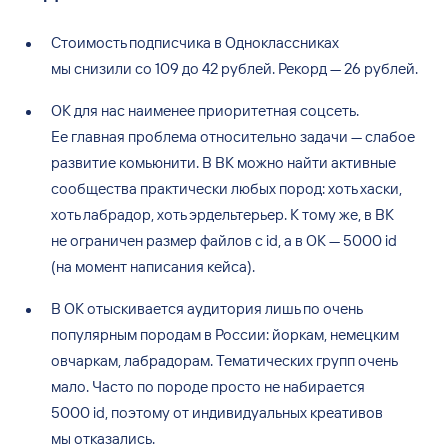
Стоимость подписчика в
Одноклассниках
мы
снизили со
109 до
42
рублей. Рекорд
— 26
рублей.
ОК
для
нас наименее приоритетная соцсеть.
Ее
главная проблема относительно задачи
— слабое
развитие комьюнити. В
ВК
можно найти активные
сообщества практически любых пород: хоть хаски,
хоть лабрадор, хоть эрдельтерьер. К
тому
же, в
ВК
не
ограничен размер файлов с
id, а
в
ОК
— 5000
id
(на
момент написания кейса).
В
ОК
отыскивается аудитория лишь по
очень
популярным породам в
России: йоркам, немецким
овчаркам, лабрадорам. Тематических групп очень
мало. Часто по
породе просто не
набирается
5000
id, поэтому от
индивидуальных креативов
мы
отказались.