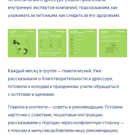
внутренних экспертов компании), подсказываем, как
ухаживать за
питомцем, как следить за
его здоровьем.
Каждый месяц в
группе
— тематический. Уже
рассказывали о
благотворительности и
дрессуре,
готовили к
холодам и
праздникам, учили обращаться
с
котятами и
щенками.
Главное в
контенте
— советы и
рекомендации. Готовим
карточки с
советами, пошаговые инструкции,
рассказываем о
породах через конфликтную сторону
—
к
плюсам и
минусам добавляем нашу рекомендацию,