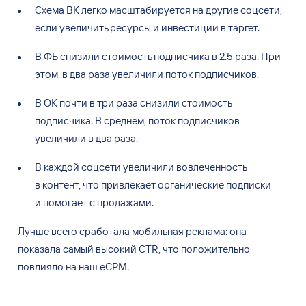
Схема ВК
легко масштабируется на
другие соцсети,
если увеличить ресурсы и
инвестиции в
таргет.
В
ФБ
снизили стоимость подписчика в
2.5
раза. При
этом, в
два раза увеличили поток подписчиков.
В
ОК
почти в
три раза снизили стоимость
подписчика. В
среднем, поток подписчиков
увеличили в
два раза.
В
каждой соцсети увеличили вовлеченность
в
контент, что привлекает органические подписки
и
помогает с
продажами.
Лучше всего сработала мобильная реклама: она
показала самый высокий CTR, что положительно
повлияло на
наш eCPM.