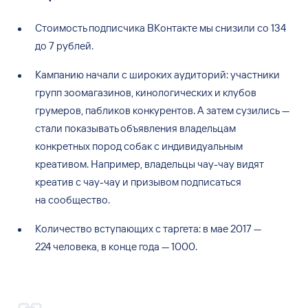
Стоимость подписчика ВКонтакте мы
снизили со
134
до
7
рублей.
Кампанию начали с
широких аудиторий: участники
групп зоомагазинов, кинологических и
клубов
грумеров, пабликов конкурентов. А
затем сузились
—
стали показывать объявления владельцам
конкретных пород собак с
индивидуальным
креативом. Например, владельцы чау-чау видят
креатив с
чау-чау и
призывом подписаться
на
сообщество.
Количество вступающих с
таргета: в
мае 2017
—
224
человека, в
конце года
— 1000.