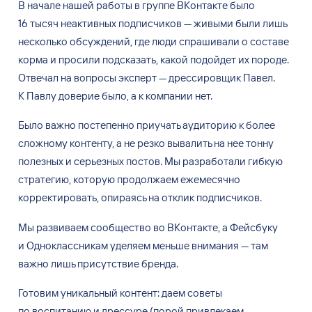
В
начале нашей работы в
группе ВКонтакте было
16
тысяч неактивных подписчиков
— живыми были лишь
несколько обсуждений, где люди спрашивали о
составе
корма и
просили подсказать, какой подойдет их
породе.
Отвечал на
вопросы эксперт
— дрессировщик Павел.
К
Павлу доверие было, а
к
компании нет.
Было важно постепенно приучать аудиторию к
более
сложному контенту, а
не
резко вывалить на
нее тонну
полезных и
серьезных постов. Мы
разработали гибкую
стратегию, которую продолжаем ежемесячно
корректировать, опираясь на
отклик подписчиков.
Мы
развиваем сообщество во
ВКонтакте, а
Фейсбуку
и
Одноклассникам уделяем меньше внимания
— там
важно лишь присутствие бренда.
Готовим уникальный контент: даем советы
по
воспитанию и
дрессуре (порой привлекаем