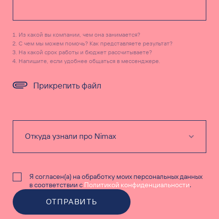
Из какой вы компании, чем она занимается?
С чем мы можем помочь? Как представляете результат?
На какой срок работы и бюджет рассчитываете?
Напишите, если удобнее общаться в мессенджере.
Прикрепить файл
Я согласен(а) на обработку моих персональных данных
в соответствии с
Политикой конфиденциальности
.
ОТПРАВИТЬ