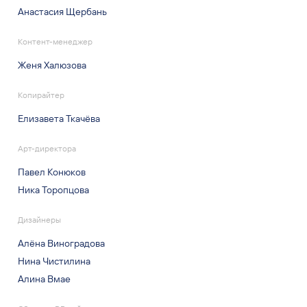
Анастасия Щербань
Контент-менеджер
Женя Халюзова
Копирайтер
Елизавета Ткачёва
Арт-директора
Павел Конюков
Ника Торопцова
Дизайнеры
Алёна Виноградова
Нина Чистилина
Алина Вмае