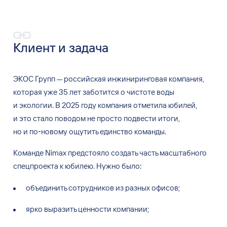
Клиент и
задача
ЭКОС Групп
—
российская инжиниринговая компания,
которая уже 35 лет заботится о
чистоте воды
и
экологии. В
2025 году компания отметила юбилей,
и
это стало поводом не
просто подвести итоги,
но
и
по‑новому ощутить единство команды.
Команде Nimax предстояло создать часть масштабного
спецпроекта к
юбилею. Нужно было:
объединить сотрудников из
разных офисов;
ярко выразить ценности компании;