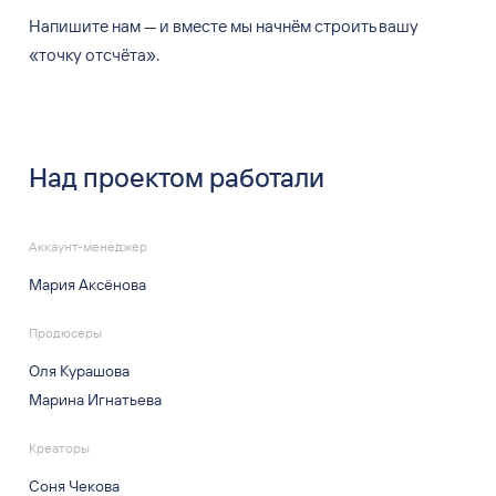
Напишите нам
—
и
вместе мы
начнём строить вашу
«
точку отсчёта
»
.
Над проектом работали
Аккаунт-менеджер
Мария Аксёнова
Продюсеры
Оля Курашова
Марина Игнатьева
Креаторы
Соня Чекова