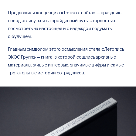
Предложили концепцию
«
Точка отсчёта
»
—
праздник-
повод оглянуться на
пройденный путь, с
гордостью
посмотреть на
настоящее и
с
надеждой подумать
о
будущем.
Главным символом этого осмысления стала
«
Летопись
ЭКОС Групп
»
—
книга, в
которой сошлись архивные
материалы, живые интервью, значимые цифры и
самые
трогательные истории сотрудников.