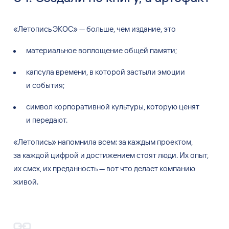
«
Летопись ЭКОС
»
—
больше, чем издание, это
материальное воплощение общей памяти;
капсула времени, в
которой застыли эмоции
и
события;
символ корпоративной культуры, которую ценят
и
передают.
«
Летопись
»
напомнила всем: за
каждым проектом,
за
каждой цифрой и
достижением стоят люди. Их
опыт,
их
смех, их
преданность
—
вот что делает компанию
живой.