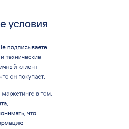
ые условия
 Не подписываете
в и технические
пичный клиент
 что он покупает.
 маркетинге в том,
та,
понимать, что
формацию