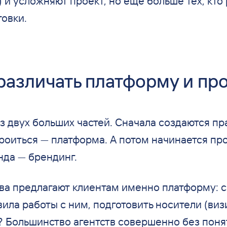
) и усложняют проект, но еще больше тех, кто 
товки.
различать платформу и пр
з двух больших частей. Сначала создаются пр
роиться — платформа. А потом начинается пр
да — брендинг.
тва предлагают клиентам именно платформу: 
вила работы с ним, подготовить носители (виз
е? Большинство агентств совершенно без понят