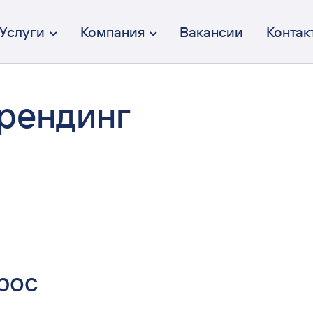
Услуги
Компания
Вакансии
Контак
брендинг
Брендинг
От идеи до коммуникации
Дизайн интерфейсов (UX/UI)
Осмысленный и эстетичный
Веб-разработка
Полный цикл разработки
Перформанс-маркетинг
Вдумчивый и эффективный
Коммуникация
рос
От СММ до креативных кампаний