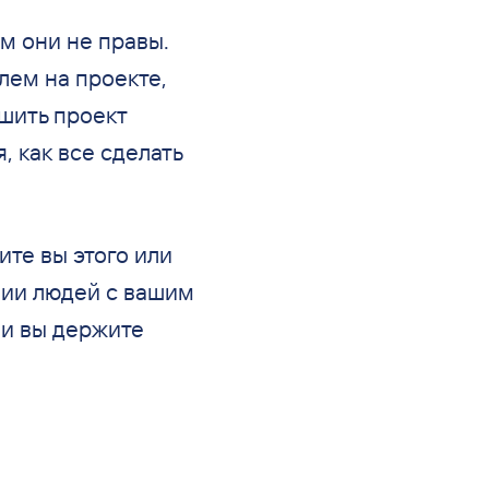
ем они не правы.
лем на проекте,
шить проект
, как все сделать
те вы этого или
вии людей с вашим
ли вы держите