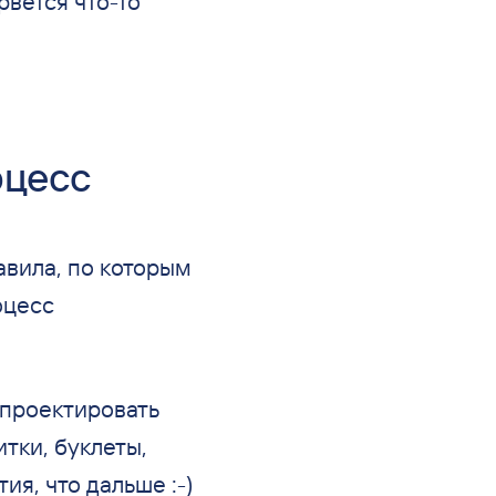
рвется что-то
оцесс
авила, по которым
оцесс
спроектировать
итки, буклеты,
ия, что дальше :-)