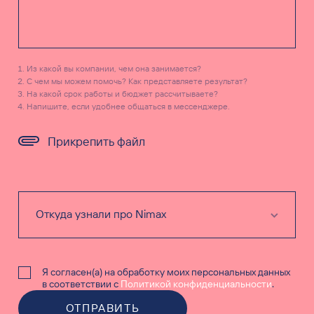
Из какой вы компании, чем она занимается?
С чем мы можем помочь? Как представляете результат?
На какой срок работы и бюджет рассчитываете?
Напишите, если удобнее общаться в мессенджере.
Прикрепить файл
Я согласен(а) на обработку моих персональных данных
в соответствии с
Политикой конфиденциальности
.
ОТПРАВИТЬ