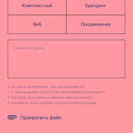
Комплексный
Брендинг
Веб
Продвижение
Из какой вы компании, чем она занимается?
С чем мы можем помочь? Как представляете результат?
На какой срок работы и бюджет рассчитываете?
Напишите, если удобнее общаться в мессенджере.
Прикрепить файл