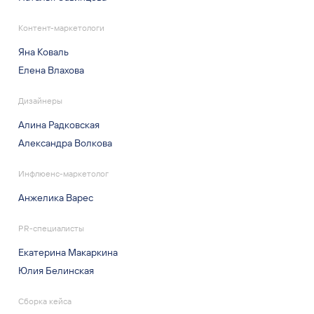
Контент-маркетологи
Яна Коваль
Елена Влахова
Дизайнеры
Алина Радковская
Александра Волкова
Инфлюенс-маркетолог
Анжелика Варес
PR-специалисты
Екатерина Макаркина
Юлия Белинская
Сборка кейса