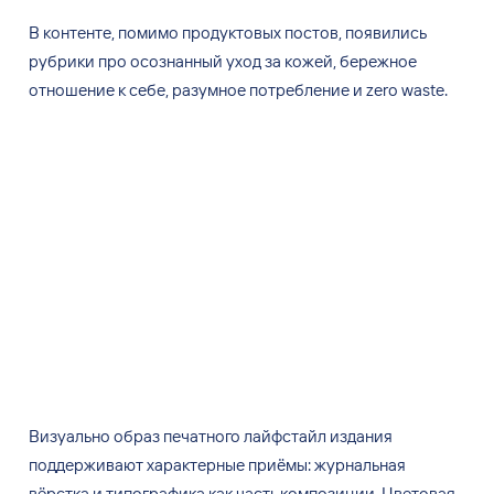
В
контенте, помимо продуктовых постов, появились
рубрики про осознанный уход за
кожей, бережное
отношение к
себе, разумное потребление и
zero waste.
Визуально образ печатного лайфстайл издания
поддерживают характерные приёмы: журнальная
вёрстка и
типографика как часть композиции. Цветовая