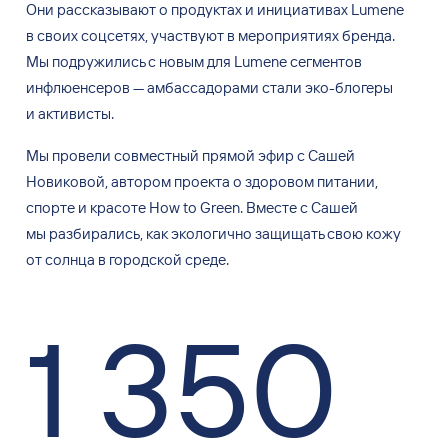
Они рассказывают о
продуктах и
инициативах Lumene
в
своих соцсетях, участвуют в
мероприятиях бренда.
Мы
подружились с
новым для Lumene сегментов
инфлюенсеров
—
амбассадорами стали эко-блогеры
и
активисты.
Мы
провели совместный прямой эфир с
Сашей
Новиковой, автором проекта о
здоровом питании,
спорте и
красоте How to
Green. Вместе с
Сашей
мы
разбирались, как экологично защищать свою кожу
от
солнца в
городской среде.
1 350