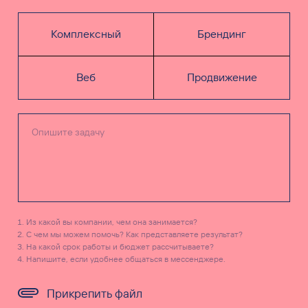
Комплексный
Брендинг
Веб
Продвижение
Из какой вы компании, чем она занимается?
С чем мы можем помочь? Как представляете результат?
На какой срок работы и бюджет рассчитываете?
Напишите, если удобнее общаться в мессенджере.
Прикрепить файл