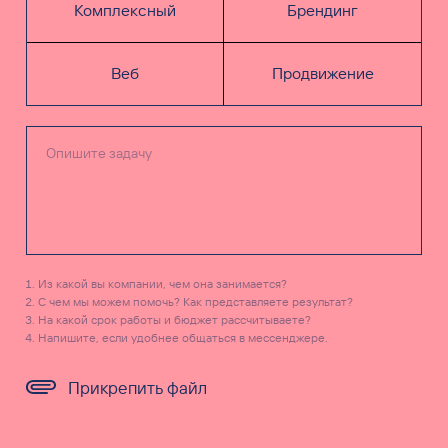
Комплексный
Брендинг
Веб
Продвижение
Из какой вы компании, чем она занимается?
С чем мы можем помочь? Как представляете результат?
На какой срок работы и бюджет рассчитываете?
Напишите, если удобнее общаться в мессенджере.
Прикрепить файл