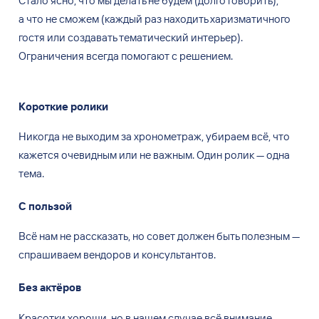
Стало ясно, что мы
делать не
будем (долго говорить),
а
что не
сможем (каждый раз находить харизматичного
гостя или создавать тематический интерьер).
Ограничения всегда помогают с
решением.
Короткие ролики
Никогда не выходим за хронометраж, убираем всё, что
кажется очевидным или не важным. Один ролик — одна
тема.
С пользой
Всё нам не рассказать, но совет должен быть полезным —
спрашиваем вендоров и консультантов.
Без актёров
Kрасотки хороши, но в нашем случае всё внимание