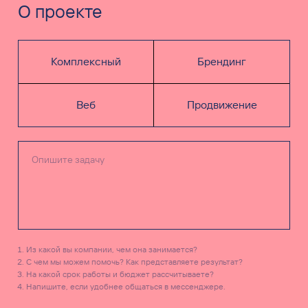
О проекте
Комплексный
Брендинг
Веб
Продвижение
Из какой вы компании, чем она занимается?
С чем мы можем помочь? Как представляете результат?
На какой срок работы и бюджет рассчитываете?
Напишите, если удобнее общаться в мессенджере.