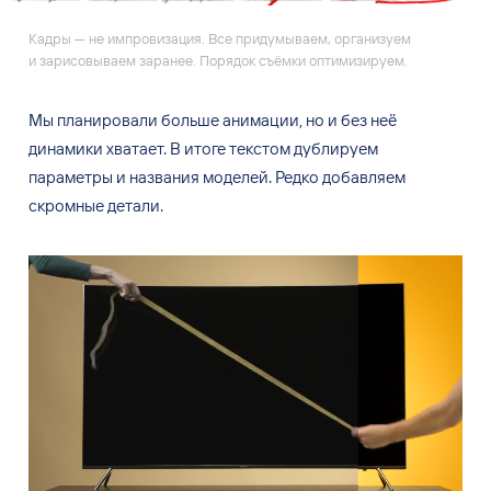
Кадры — не импровизация. Все придумываем, организуем
и зарисовываем заранее. Порядок съёмки оптимизируем.
Мы
планировали больше анимации, но
и
без неё
динамики хватает. В
итоге текстом дублируем
параметры и
названия моделей. Редко добавляем
скромные детали.