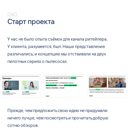
Старт проекта
У
нас не
было опыта съёмок для канала ритейлера.
У
клиента, разумеется, был. Наши представления
различались, и
концепцию мы
отстаивали на
двух
пилотных сериях о
пылесосах.
Прежде, чем предложить свою идею не
придумали
ничего лучше, чем посмотреть и
прочитать добрую
сотню обзоров.