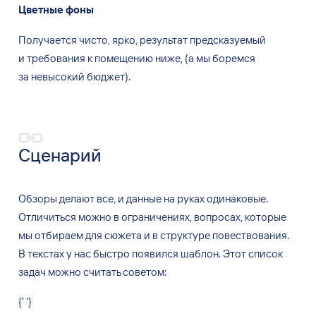
Цветные фоны
Получается чисто, ярко, результат предсказуемый
и требования к помещению ниже, (а мы боремся
за невысокий бюджет).
Сценарий
Обзоры делают все, и
данные на
руках одинаковые.
Отличиться можно в
ограничениях, вопросах, которые
мы
отбираем для сюжета и
в
структуре повествования.
В
текстах у
нас быстро появился шаблон. Этот список
задач можно считать советом:
{' '}