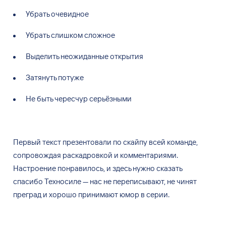
Убрать очевидное
Убрать слишком сложное
Выделить неожиданные открытия
Затянуть потуже
Не быть чересчур серьёзными
Первый текст презентовали по
скайпу всей команде,
сопровождая раскадровкой и
комментариями.
Настроение понравилось, и
здесь нужно сказать
спасибо Техносиле
—
нас не
переписывают, не
чинят
преград и
хорошо принимают юмор в
серии.