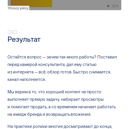
Результат
Остаётся вопрос
—
зачем так много работы? Поставил
перед камерой консультанта, дал ему статью
из
интернета
—
всё, обзор готов. Быстро снимается,
канал наполняется.
Мы
верим в
то, что хороший контент не
просто
выполняет прямую задачу, набирает просмотры
и
помогает продать, а
со
временем начинает работать
на
имидж бренда и
возвращать вложения.
На
практике ролики многие досматривают до
конца,